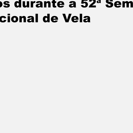
os durante a 52ª Se
tatuba
Especial
Agenda e Utilidade Pública
cional de Vela