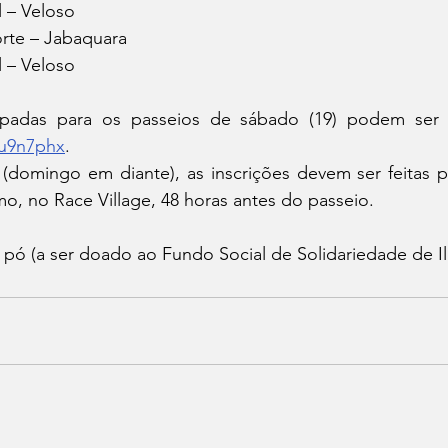
l – Veloso
orte – Jabaquara
l – Veloso
yu9n7phx
.
 (domingo em diante), as inscrições devem ser feitas p
o, no Race Village, 48 horas antes do passeio.
 pó (a ser doado ao Fundo Social de Solidariedade de Il