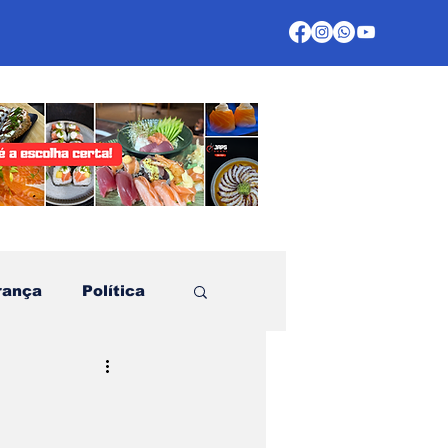
rança
Política
te