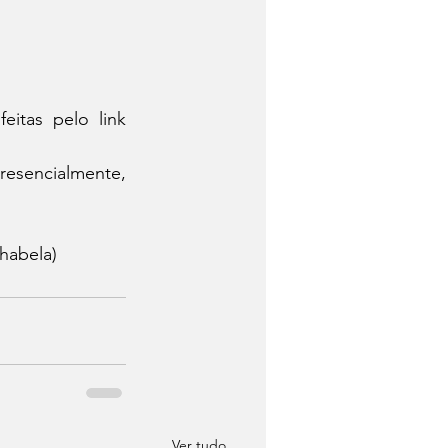
As inscrições antecipadas para os passeios de sábado (19) podem ser feitas pelo link 
resencialmente, 
habela)
Ver tudo