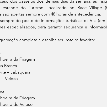
 caso dos passeios dos demais dias da semana, as inscri
 estande do Turismo, localizado no Race Village (C
 e são abertas sempre com 48 horas de antecedência.
empre do posto de informações turísticas da Vila (em fr
s especializados, para garantir segurança e informaçã
gramação completa e escolha seu roteiro favorito:
o
choeira da Friagem
ua Branca
orte – Jabaquara
l – Veloso
ho
choeira da Friagem
choeira do Veloso