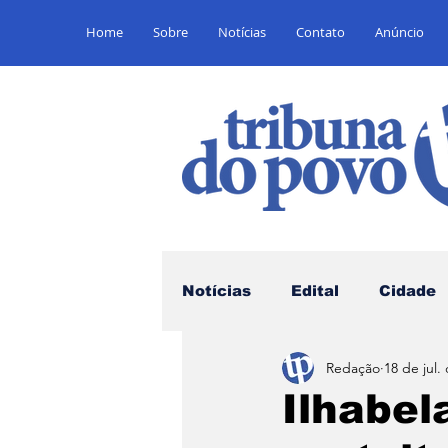
Home
Sobre
Notícias
Contato
Anúncio
Notícias
Edital
Cidade
Redação
18 de jul.
Saúde
Educação
E
Ilhabel