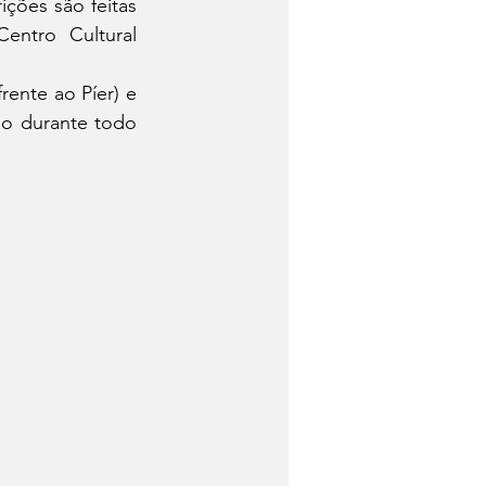
ções são feitas 
entro Cultural 
ente ao Píer) e 
o durante todo 