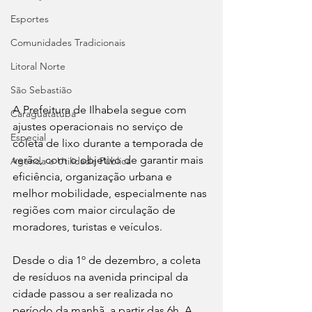
Esportes
Comunidades Tradicionais
Litoral Norte
São Sebastião
A Prefeitura de Ilhabela segue com 
Caraguatatuba
ajustes operacionais no serviço de 
Especial
coleta de lixo durante a temporada de 
verão, com o objetivo de garantir mais 
Agenda e Utilidade Pública
eficiência, organização urbana e 
melhor mobilidade, especialmente nas 
regiões com maior circulação de 
moradores, turistas e veículos.
Desde o dia 1º de dezembro, a coleta 
de resíduos na avenida principal da 
cidade passou a ser realizada no 
período da manhã, a partir das 6h. A 