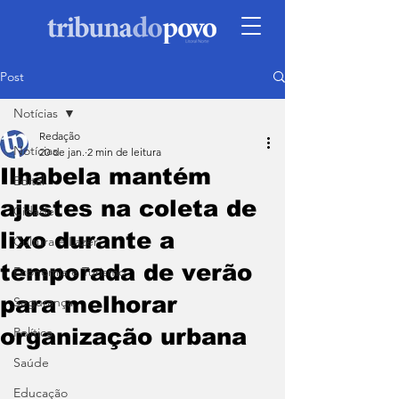
Post
Notícias
Redação
Notícias
20 de jan.
2 min de leitura
Ilhabela mantém
Edital
ajustes na coleta de
Cidade
lixo durante a
Cultura e Lazer
temporada de verão
Economia e Turismo
para melhorar
Segurança
organização urbana
Política
Saúde
Educação