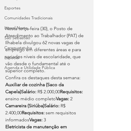
Esportes
Comunidades Tradicionais
Litoral Norte
Nesta terça-feira (30), o Posto de 
Atendimento ao Trabalhador (PAT) de 
São Sebastião
Ilhabela divulgou 62 novas vagas de 
Caraguatatuba
emprego em diferentes áreas e para 
variados níveis de escolaridade, que 
Especial
vão desde o fundamental até o 
Agenda e Utilidade Pública
superior completo.
Confira os destaques desta semana:
Auxiliar de cozinha (Saco da 
Capela)Salário:
 R$ 2.000,00
Requisitos:
ensino médio completo
Vagas:
 2
Camareira (Siriúba)Salário:
 R$ 
2.400,00
Requisitos:
 sem requisitos 
informados
Vagas:
 3
Eletricista de manutenção em 