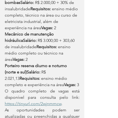
bombasSalário:
 R$ 2.000,00 + 30% de 
insalubridade
Requisitos:
 ensino médio 
completo, técnico na área ou curso de 
eletricista industrial, além de 
experiência na área
Vagas:
 2
Mecânico de manutenção 
hidráulicaSalário:
 R$ 3.000,00 + 303,60 
de insalubridade
Requisitos:
 ensino 
médio completo ou técnico na 
área
Vagas:
 2
Porteiro reserva diurno e noturno 
(norte e sul)Salário:
 R$ 
2.021,13
Requisitos: 
ensino médio 
completo e experiência na área
Vagas: 
3
O quadro completo de vagas está 
disponível para consulta pelo link: 
https://tinyurl.com/2wjnmmcw
.
As oportunidades podem ser 
atualizadas ou preenchidas a qualquer 