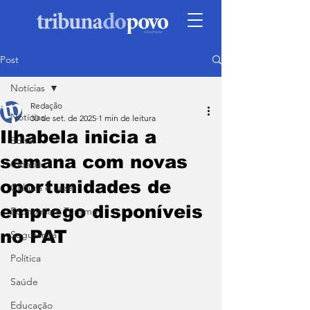
Post
Notícias
Redação
Notícias
30 de set. de 2025
1 min de leitura
Ilhabela inicia a
Edital
semana com novas
Cidade
oportunidades de
Cultura e Lazer
emprego disponíveis
Economia e Turismo
no PAT
Segurança
Política
Saúde
Educação