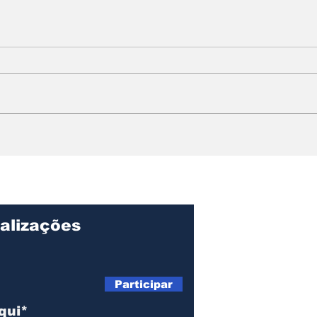
SUB-16 DE ILHABELA
Col
CONQUISTA O TÍTULO
cha
DA FINAL BRONZE NA
par
63ª COPA FUTUROS
pro
CRAQUES
Mat
alizações
Participar