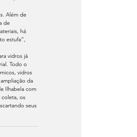
s. Além de 
a de 
teriais, há 
o estufa”, 
a vidros já 
ial. Todo o 
micos, vidros 
 ampliação da 
e Ilhabela com 
coleta, os 
scartando seus 