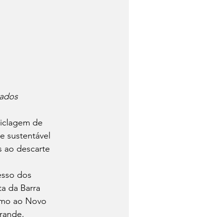
zados
ciclagem de 
e sustentável 
 ao descarte 
esso dos 
a da Barra 
ximo ao Novo 
rande, 