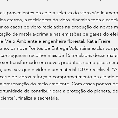
s provenientes da coleta seletiva do vidro são inúmero
 dos aterros, a reciclagem do vidro dinamiza toda a cadei
zar os cacos de vidro reciclados na produção de novos ma
zação de matéria-prima e nas emissões de gases do efeit
de Meio Ambiente e engenheira florestal, Kátia Freire.
ano, os nove Pontos de Entrega Voluntária exclusivos par
 conseguiram recolher mais de 16 toneladas desse mater
e ser transformado em novos produtos, como pisos cerâ
 uma vez que o vidro é um material 100% reciclável. “A
scarte de vidros reforça o comprometimento da cidade d
e a preservação do meio ambiente. Com esses pontos de 
rtunidade de contribuir para a proteção do planeta, de
iente”, finaliza a secretária.