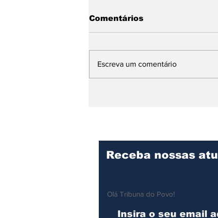
Comentários
Escreva um comentário
Hospital Mário Covas Jr.
consolida excelência no
cuidado e recebe visita
técnica de
especialistas
Receba nossas atu
Olá Tribuna do Povo!