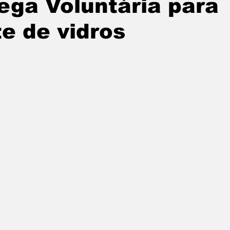
ega Voluntária para
tatuba
Especial
Agenda e Utilidade Pública
e de vidros