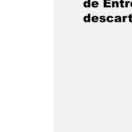
de Entr
São Sebastião
Caragua
descart