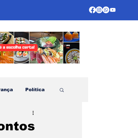
rança
Política
te
ontos