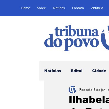
Home
Sobre
Notícias
Contato
Anúncio
Notícias
Edital
Cidade
Redação
8 de jan. 
Saúde
Educação
E
Ilhabel