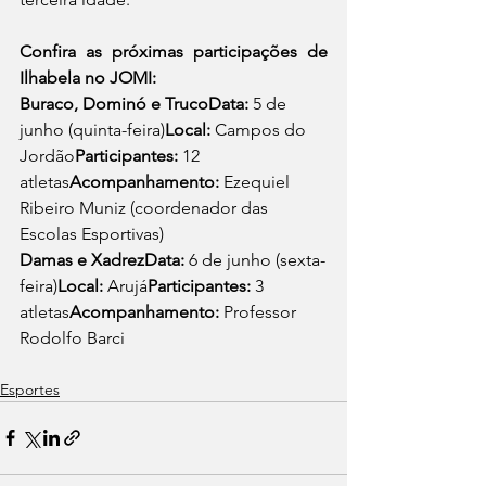
Confira as próximas participações de 
Ilhabela no JOMI:
Buraco, Dominó e TrucoData:
 5 de 
junho (quinta-feira)
Local:
 Campos do 
Jordão
Participantes:
 12 
atletas
Acompanhamento:
 Ezequiel 
Ribeiro Muniz (coordenador das 
Escolas Esportivas)
Damas e XadrezData:
 6 de junho (sexta-
feira)
Local:
 Arujá
Participantes:
 3 
atletas
Acompanhamento:
 Professor 
Rodolfo Barci
Esportes