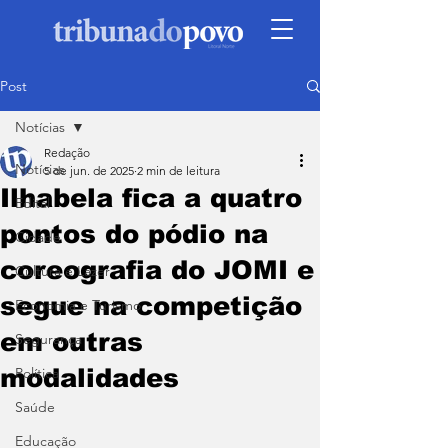
Post
Notícias
Redação
Notícias
5 de jun. de 2025
2 min de leitura
Ilhabela fica a quatro
Edital
pontos do pódio na
Cidade
coreografia do JOMI e
Cultura e Lazer
segue na competição
Economia e Turismo
em outras
Segurança
modalidades
Política
Saúde
Educação