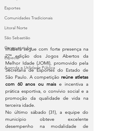
Esportes
Comunidades Tradicionais
Litoral Norte
São Sebastião
Caraguatatuba
Ilhabela segue com forte presença na 
27ª edição dos Jogos Abertos da 
Especial
Melhor Idade (JOMI), promovido pela 
Agenda e Utilidade Pública
Secretaria de Esportes do Estado de 
São Paulo. A competição 
reúne atletas 
com 60 anos ou mais
 e incentiva a 
prática esportiva, o convívio social e a 
promoção da qualidade de vida na 
terceira idade.
No último sábado (31), a equipe do 
município obteve excelente 
desempenho na modalidade de 