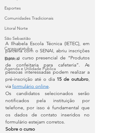
Esportes
Comunidades Tradicionais
Litoral Norte
São Sebastião
A Ilhabela Escola Técnica (IETEC), em 
Caraguatatuba
parceria com o SENAI, abriu inscrições 
para o curso presencial de “Produtos 
Especial
de confeitaria para cafeteria”. As 
Agenda e Utilidade Pública
pessoas interessadas podem realizar a 
pré-inscrição até o dia 
15 de outubro
, 
via 
formulário online
.
Os candidatos selecionados serão 
notificados pela instituição por 
telefone, por isso é fundamental que 
os dados de contato inseridos no 
formulário estejam corretos.
Sobre o curso