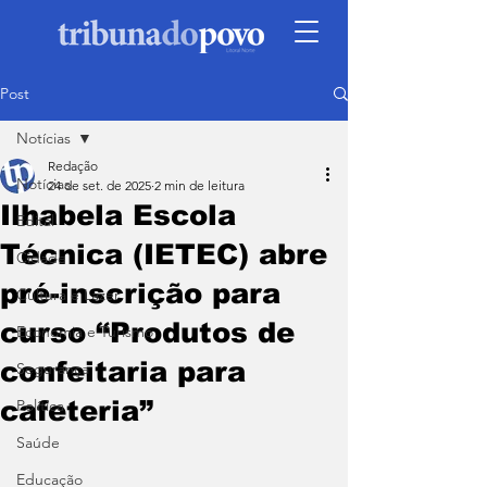
Post
Notícias
Redação
Notícias
24 de set. de 2025
2 min de leitura
Ilhabela Escola
Edital
Técnica (IETEC) abre
Cidade
pré-inscrição para
Cultura e Lazer
curso “Produtos de
Economia e Turismo
confeitaria para
Segurança
cafeteria”
Política
Saúde
Educação