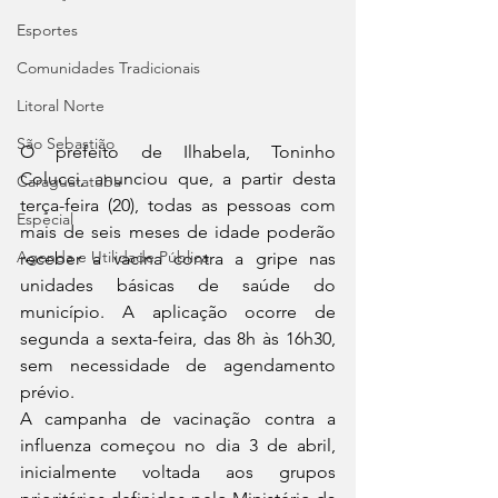
Esportes
Comunidades Tradicionais
Litoral Norte
São Sebastião
O prefeito de Ilhabela, Toninho 
Colucci, anunciou que, a partir desta 
Caraguatatuba
terça-feira (20), todas as pessoas com 
Especial
mais de seis meses de idade poderão 
Agenda e Utilidade Pública
receber a vacina contra a gripe nas 
unidades básicas de saúde do 
município. A aplicação ocorre de 
segunda a sexta-feira, das 8h às 16h30, 
sem necessidade de agendamento 
prévio.
A campanha de vacinação contra a 
influenza começou no dia 3 de abril, 
inicialmente voltada aos grupos 