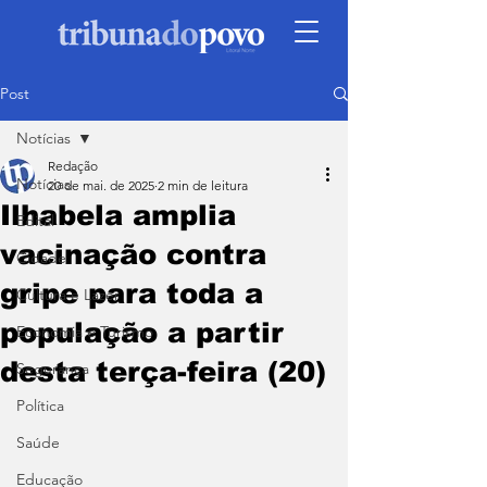
Post
Notícias
Redação
Notícias
20 de mai. de 2025
2 min de leitura
Ilhabela amplia
Edital
vacinação contra
Cidade
gripe para toda a
Cultura e Lazer
população a partir
Economia e Turismo
desta terça-feira (20)
Segurança
Política
Saúde
Educação