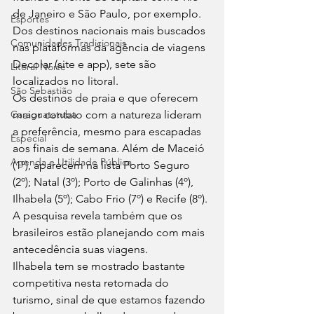
de Janeiro e São Paulo, por exemplo. 
Esportes
Dos destinos nacionais mais buscados 
Comunidades Tradicionais
nas plataformas da agência de viagens 
Decolar (site e app), sete são 
Litoral Norte
localizados no litoral. 
São Sebastião
Os destinos de praia e que oferecem 
Caraguatatuba
maior contato com a natureza lideram 
a preferência, mesmo para escapadas 
Especial
aos finais de semana. Além de Maceió 
Agenda e Utilidade Pública
(1º), aparecem na lista Porto Seguro 
(2º); Natal (3º); Porto de Galinhas (4º), 
Ilhabela (5º); Cabo Frio (7º) e Recife (8º). 
A pesquisa revela também que os 
brasileiros estão planejando com mais 
antecedência suas viagens. 
Ilhabela tem se mostrado bastante 
competitiva nesta retomada do 
turismo, sinal de que estamos fazendo 