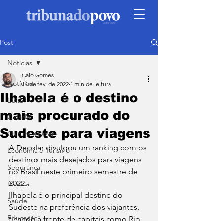
Post
Notícias
Caio Gomes
Notícias
14 de fev. de 2022
1 min de leitura
Ilhabela é o destino
Edital
mais procurado do
Cidade
Sudeste para viagens
Cultura e Lazer
A Decolar divulgou um ranking com os 
Economia e Turismo
destinos mais desejados para viagens 
Segurança
no Brasil neste primeiro semestre de 
2022. 
Política
Ilhabela é o principal destino do 
Saúde
Sudeste na preferência dos viajantes, 
Educação
ficando à frente de capitais como Rio 