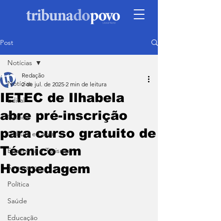
Post
Notícias
Redação
Notícias
2 de jul. de 2025
2 min de leitura
IETEC de Ilhabela
Edital
abre pré-inscrição
Cidade
para curso gratuito de
Cultura e Lazer
Técnico em
Economia e Turismo
Hospedagem
Segurança
Política
Saúde
Educação