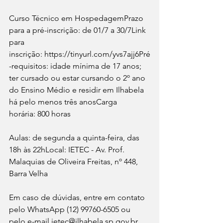
Curso Técnico em HospedagemPrazo 
para a pré-inscrição: de 01/7 a 30/7Link 
para 
inscrição: https://tinyurl.com/yvs7ajj6Pré
-requisitos: idade mínima de 17 anos; 
ter cursado ou estar cursando o 2º ano 
do Ensino Médio e residir em Ilhabela 
há pelo menos três anosCarga 
horária: 800 horas
Aulas: de segunda a quinta-feira, das 
18h às 22hLocal: IETEC - Av. Prof. 
Malaquias de Oliveira Freitas, nº 448, 
Barra Velha
Em caso de dúvidas, entre em contato 
pelo WhatsApp (12) 99760-6505 ou 
pelo e-mail ietec@ilhabela.sp.gov.br.