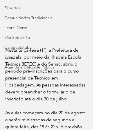
Esportes
Comunidades Tradicionais
Litoral Norte
São Sebastião
Caraguatatuba
Nesta terça-feira (1º), a Prefeitura de 
Ilhabela, por meio da Ilhabela Escola 
Especial
Técnica (IETEC) e do Senac, abriu o 
Agenda e Utilidade Pública
período pré-inscrições para o curso 
presencial de Técnico em 
Hospedagem. As pessoas interessadas 
devem preencher o formulário de 
inscrição até o dia 30 de julho.
As aulas começam no dia 20 de agosto 
e serão ministradas de segunda a 
quinta-feira, das 18 às 22h. A previsão 