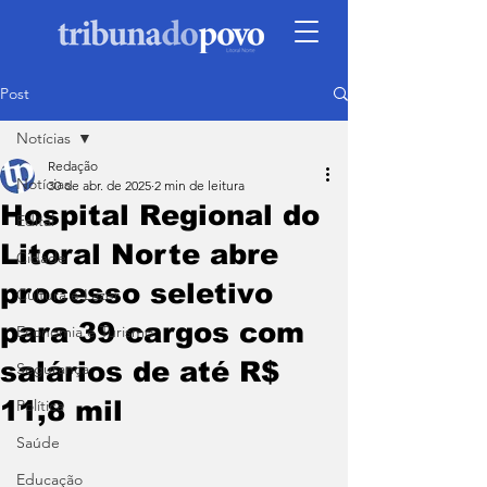
Post
Notícias
Redação
Notícias
30 de abr. de 2025
2 min de leitura
Hospital Regional do
Edital
Litoral Norte abre
Cidade
processo seletivo
Cultura e Lazer
para 39 cargos com
Economia e Turismo
salários de até R$
Segurança
11,8 mil
Política
Saúde
Educação