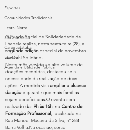
Esportes
Comunidades Tradicionais
Litoral Norte
O Fundo Social de Solidariedade de 
São Sebastião
Ilhabela realiza, nesta sexta-feira (28), a 
Caraguatatuba
segunda edição 
especial de novembro
Especial
do Varal Solidário
.
Neste mês, devido ao alto volume de 
Agenda e Utilidade Pública
doações recebidas, destacou-se a 
necessidade da realização de duas 
ações. A medida visa 
ampliar o alcance 
da ação 
e garantir que mais famílias 
sejam beneficiadas.O evento será 
realizado das 
9h às 16h
, no 
Centro de 
Formação Profissional,
 localizado na 
Rua Manoel Macário da Silva, nº 288 – 
Barra 
Velha.Na
 ocasião, serão 