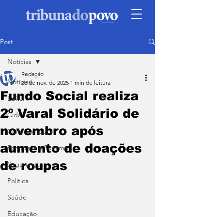
Post
Notícias
Redação
Notícias
25 de nov. de 2025
1 min de leitura
Fundo Social realiza
Edital
2º Varal Solidário de
Cidade
novembro após
Cultura e Lazer
aumento de doações
Economia e Turismo
de roupas
Segurança
Política
Saúde
Educação