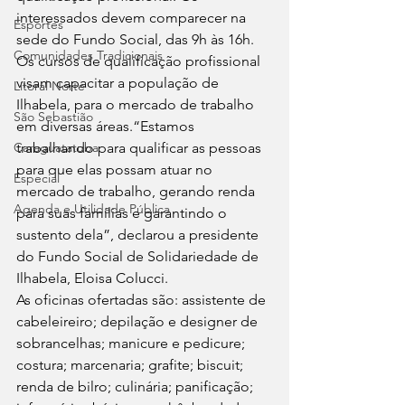
interessados devem comparecer na 
Esportes
sede do Fundo Social, das 9h às 16h. 
Comunidades Tradicionais
Os cursos de qualificação profissional 
visam capacitar a população de 
Litoral Norte
Ilhabela, para o mercado de trabalho 
São Sebastião
em diversas áreas.“Estamos 
Caraguatatuba
trabalhando para qualificar as pessoas 
para que elas possam atuar no 
Especial
mercado de trabalho, gerando renda 
Agenda e Utilidade Pública
para suas famílias e garantindo o 
sustento dela”, declarou a presidente 
do Fundo Social de Solidariedade de 
Ilhabela, Eloisa Colucci. 
As oficinas ofertadas são: assistente de 
cabeleireiro; depilação e designer de 
sobrancelhas; manicure e pedicure; 
costura; marcenaria; grafite; biscuit; 
renda de bilro; culinária; panificação; 