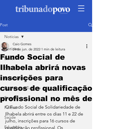
Post
Notícias
Caio Gomes
Notícias
24 de jun. de 2022
1 min de leitura
Fundo Social de
Edital
Ilhabela abrirá novas
Cidade
inscrições para
Cultura e Lazer
cursos de qualificação
Economia e Turismo
profissional no mês de
Segurança
O Fundo Social de Solidariedade de 
Política
Ilhabela abrirá entre os dias 11 e 22 de 
Saúde
julho, inscrições para 16 cursos de 
Educação
qualificação profissional. Os 