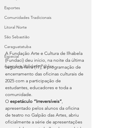
Esportes
Comunidades Tradicionais
Litoral Norte
São Sebastião
Caraguatatuba
A Fundação Arte e Cultura de Ilhabela 
Especial
(Fundaci) deu início, na noite da última 
Agenda e Utilidade Pública
segunda-feira (17), à programação de 
encerramento das oficinas culturais de 
2025 com a participação de 
estudantes, educadores e toda a 
comunidade.
O 
espetáculo “Irreversíveis”
, 
apresentado pelos alunos da oficina 
de teatro no Galpão das Artes, abriu 
oficialmente a série de apresentações 