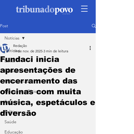
Post
Notícias
Redação
Notícias
19 de nov. de 2025
3 min de leitura
Fundaci inicia
Edital
apresentações de
Cidade
encerramento das
Cultura e Lazer
oficinas com muita
Economia e Turismo
música, espetáculos e
Segurança
diversão
Política
Saúde
Educação