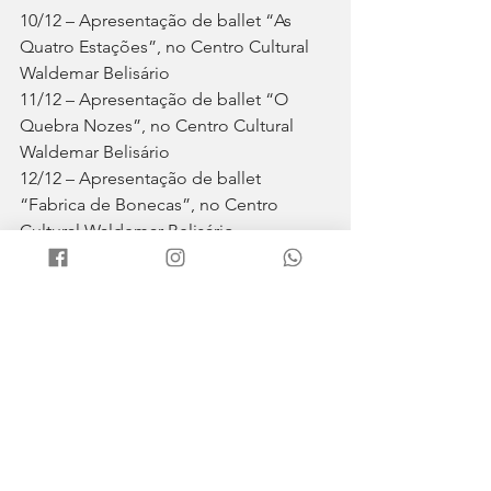
10/12 – Apresentação de ballet “As 
Quatro Estações”, no Centro Cultural 
Waldemar Belisário
11/12 – Apresentação de ballet “O 
Quebra Nozes”, no Centro Cultural 
Waldemar Belisário
12/12 – Apresentação de ballet 
“Fabrica de Bonecas”, no Centro 
Cultural Waldemar Belisário
13/12 – Final do concurso “A Voz Da 
Ilha”, no Centro Cultural Waldemar 
Belisário
14/12 – Apresentações do Corpo 
Coreográfico E Musical Da BAMIF, 
Camerata e Orquestra Popular de 
Ilhabela, no Centro Cultural Waldemar 
Belisário
Cultura e Lazer