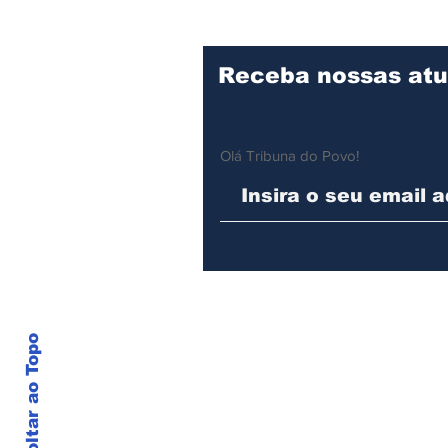
das Comunidades
Tradicionais
Receba nossas atu
Olá Tribuna do Povo!
Voltar ao Topo
© 