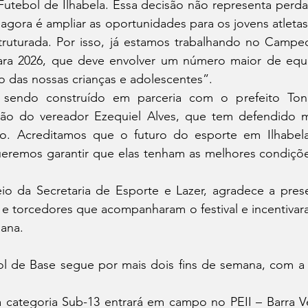
 Futebol de Ilhabela. Essa decisão não representa perd
agora é ampliar as oportunidades para os jovens atletas
ruturada. Por isso, já estamos trabalhando no Campeo
ara 2026, que deve envolver um número maior de equi
nto das nossas crianças e adolescentes”.
 sendo construído em parceria com o prefeito Toni
ção do vereador Ezequiel Alves, que tem defendido m
o. Acreditamos que o futuro do esporte em Ilhabela
eremos garantir que elas tenham as melhores condições 
eio da Secretaria de Esporte e Lazer, agradece a prese
es e torcedores que acompanharam o festival e incentivar
ana.
ol de Base segue por mais dois fins de semana, com a p
a categoria Sub-13 entrará em campo no PEII – Barra Ve