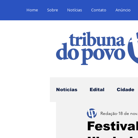
Home
Sobre
Notícias
Contato
Anúncio
Notícias
Edital
Cidade
Redação
18 de nov
Saúde
Educação
E
Festiva