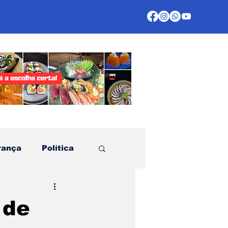
rança
Política
te
 de