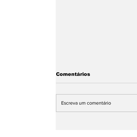
Comentários
Escreva um comentário
Praia do Bonete recebe
6ª edição do
Campeonato de Surf