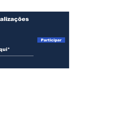
Ilhabela
com
div
alizações
Participar
Telefone: (12) 99135-6765 |
tribunadopovoilhabela@gmail.com
2022 por TP Serviços | 40.401.268/0001-50 -
Ilhabela | São Paulo | Br