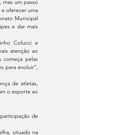
a, mas um passo 
 e oferecer uma 
nato Municipal 
pes e dar mais 
nho Colucci e 
ais atenção ao 
 começa pelas 
para evoluir”, 
nça de atletas, 
am o esporte ao 
articipação de 
lha, situado na 