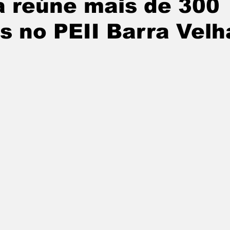
a reúne mais de 300
tatuba
Especial
Agenda e Utilidade Pública
s no PEII Barra Velh