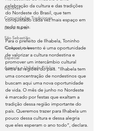
celebração da cultura e das tradições 
Esportes
do Nordeste do Brasil, que tem 
Comunidades Tradicionais
conquistado cada vez mais espaço em 
todo o país.
Litoral Norte
São Sebastião
Para o prefeito de Ilhabela, Toninho 
Caraguatatuba
Colucci, o evento é uma oportunidade 
de valorizar a cultura nordestina e 
Especial
promover um intercâmbio cultural 
Agenda e Utilidade Pública
entre as regiões do país. "Ilhabela tem 
uma concentração de nordestinos que 
buscam aqui uma nova oportunidade 
de vida. O mês de junho no Nordeste 
é marcado por festas que exaltam a 
tradição dessa região importante do 
país. Queremos trazer para Ilhabela um 
pouco dessa cultura e dessa alegria 
que eles esperam o ano todo”, declara.