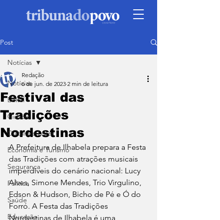
Post
Notícias
Redação
Notícias
6 de jun. de 2023
2 min de leitura
Festival das
Edital
Tradições
Cidade
Nordestinas
Cultura e Lazer
A Prefeitura de Ilhabela prepara a Festa 
Economia e Turismo
das Tradições com atrações musicais 
Segurança
imperdíveis do cenário nacional: Lucy 
Alves, Simone Mendes, Trio Virgulino, 
Política
Edson & Hudson, Bicho de Pé e Ó do 
Saúde
Forró. A Festa das Tradições 
Educação
Nordestinas de Ilhabela é uma 