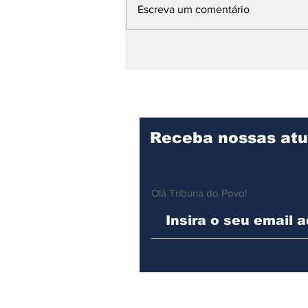
Escreva um comentário
Quatro filhotes de
tartaruga-cabeçuda
nascem na Praia de
Paúba, em São
Sebastião
Receba nossas atu
Olá Tribuna do Povo!