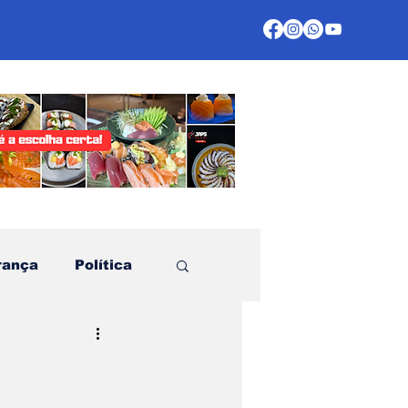
rança
Política
te