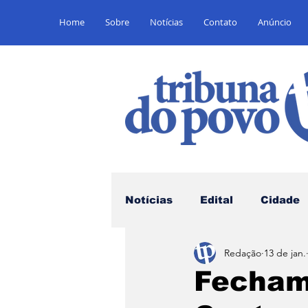
Home
Sobre
Notícias
Contato
Anúncio
Notícias
Edital
Cidade
Redação
13 de jan.
Saúde
Educação
E
Fecham