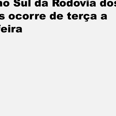
o Sul da Rodovia do
tatuba
Especial
Agenda e Utilidade Pública
 ocorre de terça a
feira