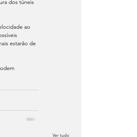
ura dos túneis 
.
elocidade ao 
ssíveis 
ais estarão de 
 podem 
Ver tudo