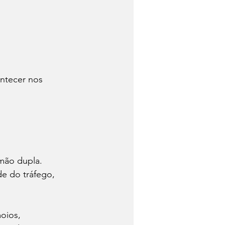
ntecer nos 
 mão dupla. 
e do tráfego, 
oios, 