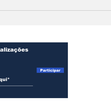
Prefeitura de Ilhabela
Seg
apoia 33ª edição do
hom
Carnamar e reforça
Seb
integração regional no
Bah
Carnaval
for
alizações
Participar