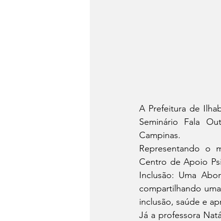
A Prefeitura de Ilha
Seminário Fala Ou
Campinas.
Representando o mu
Centro de Apoio Psi
Inclusão: Uma Abord
compartilhando uma p
inclusão, saúde e ap
Já a professora Natá