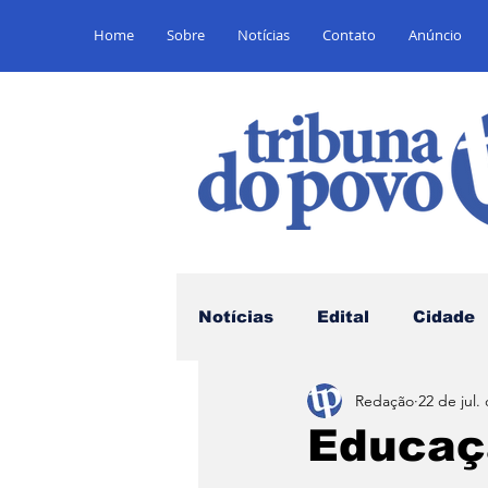
Home
Sobre
Notícias
Contato
Anúncio
Notícias
Edital
Cidade
Redação
22 de jul.
Saúde
Educação
E
Educaç