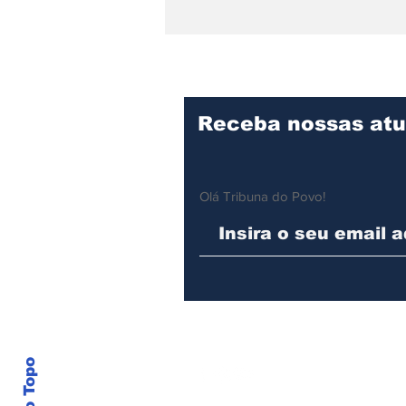
Prefeitura de Ilhabela
reforça prazo para
inscrições no Programa
Bolsa de Estudos até 28
de fevereiro
Receba nossas atu
Olá Tribuna do Povo!