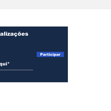
Prefeito Toninho
Pref
Colucci recepciona
inic
alunos no primeiro dia
kits
de aula da rede
par
municipal de Ilhabela
pro
mun
alizações
Participar