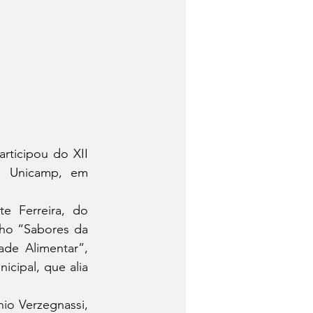
rticipou do XII 
a Unicamp, em 
e Ferreira, do 
ho “Sabores da 
de Alimentar”, 
cipal, que alia 
io Verzegnassi, 