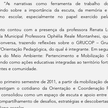
 “As narrativas como ferramenta de trabalho do
tindo sobre a importância da escuta, da memória e 
iano escolar, especialmente no papel exercido pel
nto contou com a presença da professora Renata Lu
a Municipal Professora Ophélia Reale Montanhesi, que
Conversa, trazendo reflexões sobre o GRUCOP – Gru
rientação Pedagógica, do qual é integrante. Em segui
a do Meio Ambiente: Pertencimento e Mobilização C
ndo como ações educativas integradas ao território fort
antes e comunidade.
primeiro semestre de 2011, a partir da mobilização de
stigam o cotidiano da Orientação e Coordenação P
 consolidou como um espaço de escuta e apoio entre pr
ompartilhamento de desafios, estratégias e descobertas 
iano escolar.