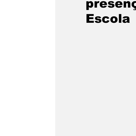
presenç
São Sebastião
Caragua
Escola