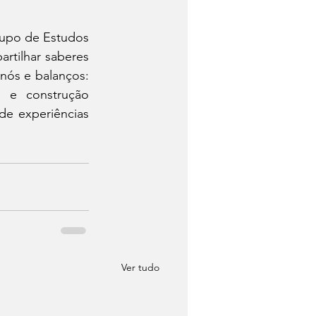
upo de Estudos 
tilhar saberes 
nós e balanços: 
 e construção 
e experiências 
Ver tudo