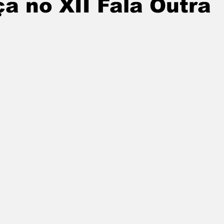
a no XII Fala Outra
tatuba
Especial
Agenda e Utilidade Pública