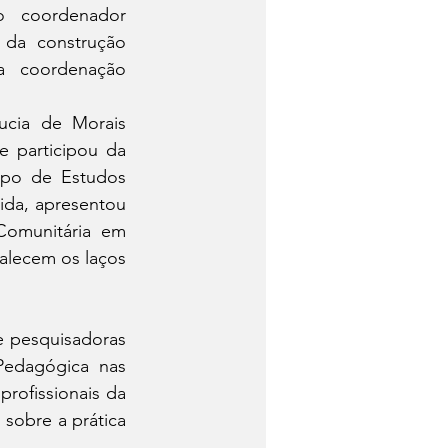
 coordenador 
da construção 
a coordenação 
cia de Morais 
 participou da 
po de Estudos 
da, apresentou 
omunitária em 
alecem os laços 
 pesquisadoras 
edagógica nas 
ofissionais da 
sobre a prática 