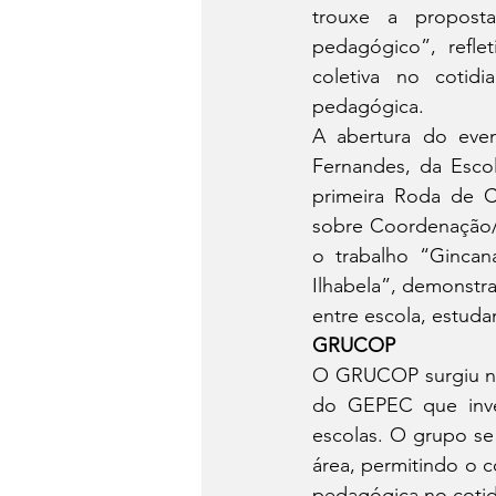
trouxe a proposta
pedagógico”, refle
coletiva no cotid
pedagógica.
A abertura do eve
Fernandes, da Escol
primeira Roda de 
sobre Coordenação/O
o trabalho “Gincan
Ilhabela”, demonstra
entre escola, estud
GRUCOP
O GRUCOP surgiu no 
do GEPEC que inve
escolas. O grupo se
área, permitindo o c
pedagógica no cotid