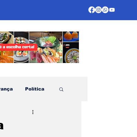
rança
Política
te
a