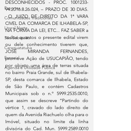
DESCONHECIDOS - PROC. 1001233-
Esportes
94.2016.8.26.024, – PRAZO DE 30 DIAS. 
 O JUIZO DE DIREITO DA 1ª VARA 
Comunidades Tradicionais
CIVEL DA COMARCA DE ILHABELA-SP, 
Litoral Norte
NA FORMA DA LEI, ETC... FAZ SABER a 
todos quantos o presente edital virem 
São Sebastião
ou dele conhecimento tiverem que, 
Caraguatatuba
JOSÉ MIRANDA FERNANDES, 
Especial
promove Ação de USUCAPIÃO, tendo 
por objeto uma área de terras situada 
Agenda e Utilidade Pública
no bairro Praia Grande, sul de Ilhabela-
SP, desta comarca de Ilhabela, Estado 
de São Paulo, e contém Cadastros 
Municipais sob o n.º 5999.2535.0010, 
que assim se descreve “Partindo do 
vértice 1, cravado do lado direito de 
quem da Avenida Riachuelo olha para o 
Imóvel, situado no limite da linha 
divisória do Cad. Mun. 5999.2589.0010 