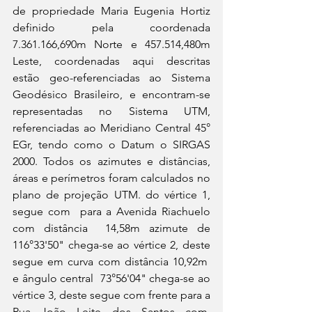
de propriedade Maria Eugenia Hortiz 
definido pela coordenada 
7.361.166,690m Norte e 457.514,480m 
Leste, coordenadas aqui descritas 
estão geo-referenciadas ao Sistema 
Geodésico Brasileiro, e encontram-se 
representadas no Sistema UTM, 
referenciadas ao Meridiano Central 45° 
EGr, tendo como o Datum o SIRGAS 
2000. Todos os azimutes e distâncias, 
áreas e perímetros foram calculados no 
plano de projeção UTM. do vértice 1, 
segue com  para a Avenida Riachuelo 
com distância  14,58m azimute de 
116°33'50" chega-se ao vértice 2, deste 
segue em curva com distância 10,92m  
e ângulo central  73°56'04" chega-se ao 
vértice 3, deste segue com frente para a 
Rua João Leite dos Santos com  