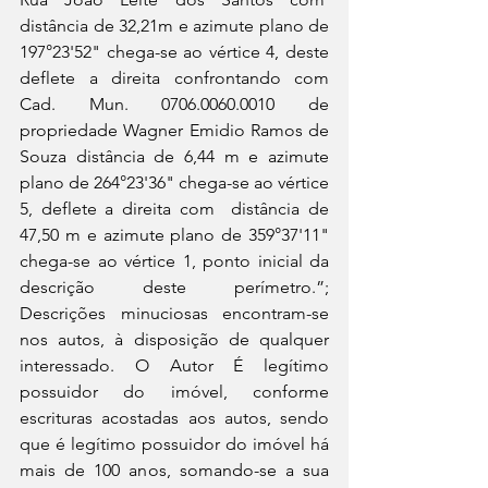
distância de 32,21m e azimute plano de 
197°23'52" chega-se ao vértice 4, deste 
deflete a direita confrontando com 
Cad. Mun. 0706.0060.0010 de 
propriedade Wagner Emidio Ramos de 
Souza distância de 6,44 m e azimute 
plano de 264°23'36" chega-se ao vértice 
5, deflete a direita com  distância de 
47,50 m e azimute plano de 359°37'11" 
chega-se ao vértice 1, ponto inicial da 
descrição deste perímetro.”; 
Descrições minuciosas encontram-se 
nos autos, à disposição de qualquer 
interessado. O Autor É legítimo 
possuidor do imóvel, conforme 
escrituras acostadas aos autos, sendo 
que é legítimo possuidor do imóvel há 
mais de 100 anos, somando-se a sua 