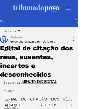
Post
Notícias
Redação
Notícias
15 de out. de 2025
2 min de leitura
Edital de citação dos
Edital
réus, ausentes,
Cidade
incertos e
Cultura e Lazer
desconhecidos
Economia e Turismo
MINUTA DO EDITAL
Segurança
Política
Saúde
EDITAL DE CITAÇÃO DOS RÉUS, 
AUSENTES, INCERTOS E 
Educação