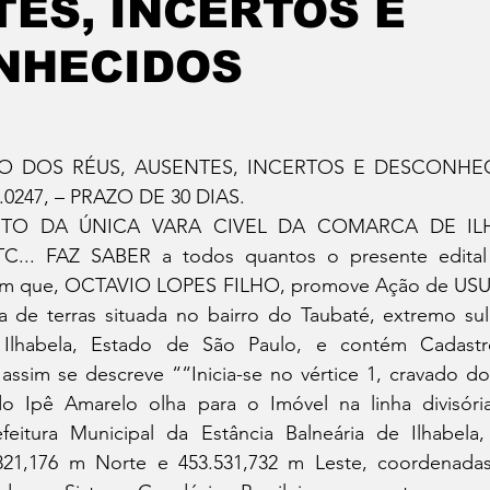
ES, INCERTOS E
tatuba
Especial
Agenda e Utilidade Pública
NHECIDOS
ÃO DOS RÉUS, AUSENTES, INCERTOS E DESCONHEC
6.0247, – PRAZO DE 30 DIAS.
ITO DA ÚNICA VARA CIVEL DA COMARCA DE ILHA
... FAZ SABER a todos quantos o presente edital 
rem que, OCTAVIO LOPES FILHO, promove Ação de USU
 de terras situada no bairro do Taubaté, extremo sul d
Ilhabela, Estado de São Paulo, e contém Cadastro
 assim se descreve ““Inicia-se no vértice 1, cravado d
 Ipê Amarelo olha para o Imóvel na linha divisóri
eitura Municipal da Estância Balneária de Ilhabela, 
821,176 m Norte e 453.531,732 m Leste, coordenadas 