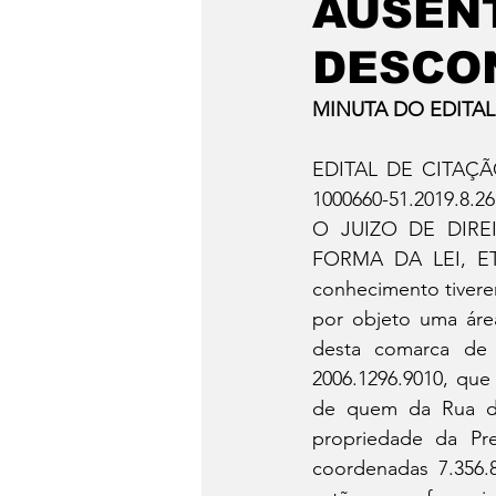
AUSENT
São Sebastião
Caragua
DESCO
MINUTA DO EDITAL
EDITAL DE CITAÇ
1000660-51.2019.8.2
O JUIZO DE DIRE
FORMA DA LEI, ETC
conhecimento tive
por objeto uma área
desta comarca de 
2006.1296.9010, que
de quem da Rua do
propriedade da Pref
coordenadas 7.356.