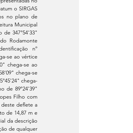
epresentadas no 
Datum o SIRGAS 
os no plano de 
tura Municipal 
o de 347°54'33" 
a do Rodamonte 
ntificação nº 
a-se ao vértice 
0" chega-se ao 
58'09" chega-se 
95°45'24" chega-
o de 89°24'39" 
Lopes Filho com 
deste deflete a 
o de 14,87 m e 
al da descrição 
ção de qualquer 