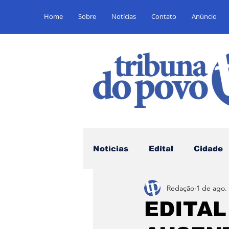
Home
Sobre
Notícias
Contato
Anúncio
Notícias
Edital
Cidade
Redação
1 de ago.
Saúde
Educação
E
EDITAL