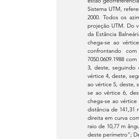
estão georreferenci
Sistema UTM, refere
2000. Todos os azim
projeção UTM. Do vé
da Estância Balneár
chega-se ao vértic
confrontando com 
7050.0609.1988 com 
3, deste, seguindo 
vértice 4, deste, se
ao vértice 5, deste,
se ao vértice 6, de
chega-se ao vértice
distância de 141,31 
direita em curva co
raio de 10,77 m ângu
deste perímetro”; D