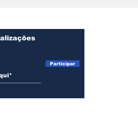
Sebrae-SP abre
da 
inscrições em Ilhabela
da p
e estreia com palestra
dia
sobre Reforma
Tributária e uso de IA
alizações
Participar