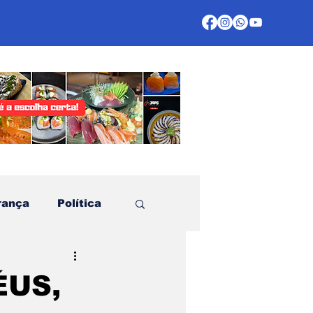
rança
Política
te
ÉUS,