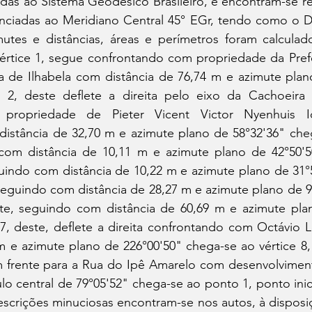
adas ao Sistema Geodésico Brasileiro, e encontram-se r
nciadas ao Meridiano Central 45° EGr, tendo como o 
utes e distâncias, áreas e perímetros foram calculad
rtice 1, segue confrontando com propriedade da Prefei
ia de Ilhabela com distância de 76,74 m e azimute plan
e 2, deste deflete a direita pelo eixo da Cachoeir
propriedade de Pieter Vicent Victor Nyenhuis Ide
distância de 32,70 m e azimute plano de 58°32'36" cheg
com distância de 10,11 m e azimute plano de 42°50'5
guindo com distância de 10,22 m e azimute plano de 31°
 seguindo com distância de 28,27 m e azimute plano de 
ste, seguindo com distância de 60,69 m e azimute plan
 7, deste, deflete a direita confrontando com Octávio 
m e azimute plano de 226°00'50" chega-se ao vértice 8, 
m frente para a Rua do Ipê Amarelo com desenvolviment
lo central de 79°05'52" chega-se ao ponto 1, ponto inici
escrições minuciosas encontram-se nos autos, à disposi