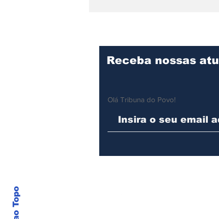
Panificação Escolar de
Ilhabela produz cerca
de 11 mil pães por dia
para a rede municipal
Receba nossas atu
Olá Tribuna do Povo!
Voltar ao Topo