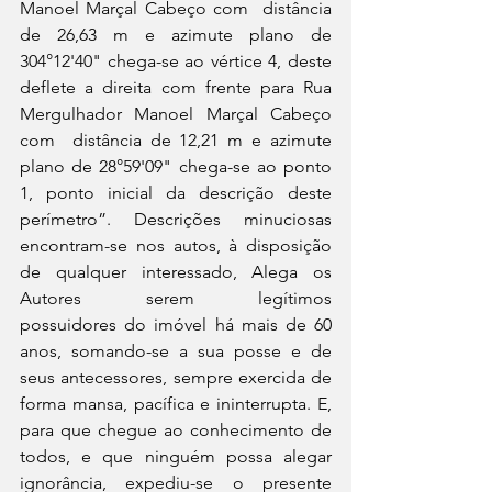
Manoel Marçal Cabeço com  distância 
de 26,63 m e azimute plano de 
304°12'40" chega-se ao vértice 4, deste 
deflete a direita com frente para Rua 
Mergulhador Manoel Marçal Cabeço 
com  distância de 12,21 m e azimute 
plano de 28°59'09" chega-se ao ponto 
1, ponto inicial da descrição deste 
perímetro”. Descrições minuciosas 
encontram-se nos autos, à disposição 
de qualquer interessado, Alega os 
Autores serem legítimos 
possuidores do imóvel há mais de 60 
anos, somando-se a sua posse e de 
seus antecessores, sempre exercida de 
forma mansa, pacífica e ininterrupta. E, 
para que chegue ao conhecimento de 
todos, e que ninguém possa alegar 
ignorância, expediu-se o presente 