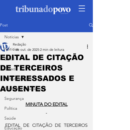
Post
Notícias
Redação
Notícias
1 de out. de 2025
2 min de leitura
EDITAL DE CITAÇÃO
Edital
DE TERCEIROS
Cidade
INTERESSADOS E
Cultura e Lazer
AUSENTES
Economia e Turismo
Segurança
MINUTA DO EDITAL
Política
Saúde
EDITAL DE CITAÇÃO DE TERCEIROS 
Educação