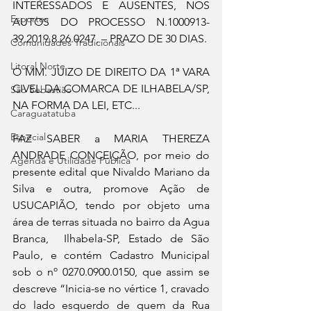
INTERESSADOS E AUSENTES, NOS 
Esportes
AUTOS DO PROCESSO N.1000913-
39.2019.8.26.0247, – PRAZO DE 30 DIAS.
Comunidades Tradicionais
Litoral Norte
O MM. JUIZO DE DIREITO DA 1ª VARA 
CIVEL DA COMARCA DE ILHABELA/SP, 
São Sebastião
NA FORMA DA LEI, ETC...
Caraguatatuba
Especial
FAZ SABER a MARIA THEREZA 
ANDRADE CONCEIÇÃO, por meio do 
Agenda e Utilidade Pública
presente edital que Nivaldo Mariano da 
Silva e outra, promove Ação de 
USUCAPIÃO, tendo por objeto uma 
área de terras situada no bairro da Agua 
Branca,  Ilhabela-SP, Estado de São 
Paulo, e contém Cadastro Municipal 
sob o nº 0270.0900.0150, que assim se 
descreve “Inicia-se no vértice 1, cravado 
do lado esquerdo de quem da Rua 