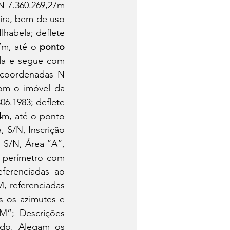
 7.360.269,27m 
ira, bem de uso 
habela; deflete 
m, até o 
ponto
da e segue com 
 coordenadas N 
om o imóvel da 
06.1983; deflete 
à esquerda e segue com azimute de 303°56'56" por uma  distância de 75,24m, até o ponto 
 S/N, Inscrição 
 S/N, Área “A”, 
o perímetro com 
ferenciadas ao 
 referenciadas 
s os azimutes e 
M”; Descrições 
ado, Alegam os 