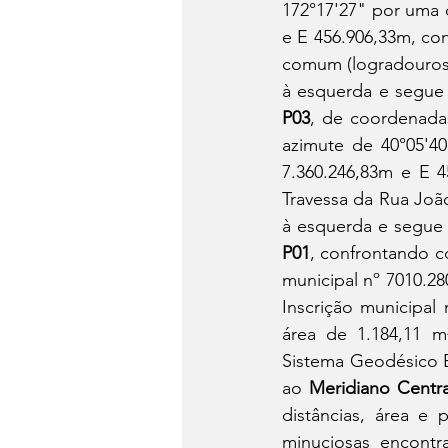
172°17'27" por uma d
e E 456.906,33m, co
comum (logradouros p
à esquerda e segue 
P03
, de coordenada
azimute de 40°05'40
7.360.246,83m e E 
Travessa da Rua João 
P01
, confrontando co
municipal nº 7010.28
Inscrição municipal
área de 1.184,11 m
Sistema Geodésico B
ao 
Meridiano Centra
distâncias, área e
minuciosas encontr