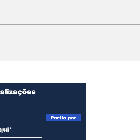
Projeto Fature Mais do
Ilh
Sebrae-SP abre
da 
inscrições em Ilhabela
da p
e estreia com palestra
dia
sobre Reforma
Tributária e uso de IA
alizações
Participar