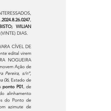
TERESSADOS, 
024.8.26.0247
, 
STO; WILIAN 
(VINTE) DIAS.
ARA CÍVEL DE 
 edital virem 
YRA NOGUEIRA 
ovem Ação de 
 Pereira, s/nº, 
ea 06
, Estado de 
o 
ponto P01
, de 
do alinhamento 
os do Ponto de 
com azimute de 