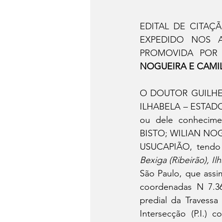
São Sebastião
Caragua
EDITAL DE CITAÇ
EXPEDIDO NOS 
PROMOVIDA POR
NOGUEIRA E CAMIL
O DOUTOR GUILHER
ILHABELA – ESTADO 
ou dele conhecim
BISTO; WILIAN NOG
USUCAPIÃO, tendo 
Bexiga (Ribeirão), I
São Paulo, que assi
coordenadas N 7.36
predial da Travessa
Intersecção (P.I.)