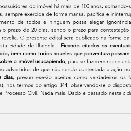
ossuidores do imóvel há mais de 100 anos, somando-se
, sempre exercida de forma mansa, pacífica e ininterrup
mento de todos e ninguém possa alegar ignorância,
m o prazo de 20 dias, sendo o prazo para contestação d
revelia. O presente edital será publicado na forma da 
ta cidade de Ilhabela.  
Ficando citados os eventuais
ido, bem como todos aqueles que porventura possam a
 sobre o imóvel usucapiendo
, para se fazerem representa
 advertidos de que não sendo contestada a ação no p
) dias
, presumir-se-ão aceitos como verdadeiros os fat
), nos termos do artigo 344, observando-se o disposto 
Processo Civil. Nada mais. Dado e passado nesta cidad