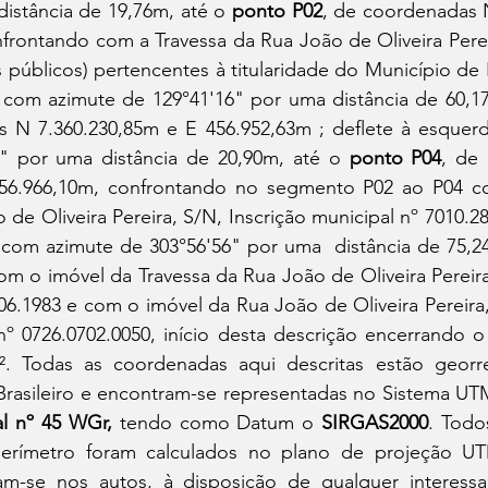
istância de 19,76m, até o 
ponto
P02
, de coordenadas N
nfrontando com a Travessa da Rua João de Oliveira Pere
úblicos) pertencentes à titularidade do Município de Il
com azimute de 129°41'16" por uma distância de 60,17
s N 7.360.230,85m e E 456.952,63m ; deflete à esquer
" por uma distância de 20,90m, até o 
ponto
P04
, de
456.966,10m, confrontando no segmento P02 ao P04 c
de Oliveira Pereira, S/N, Inscrição municipal nº 7010.28
m o imóvel da Travessa da Rua João de Oliveira Pereira,
06.1983 e com o imóvel da Rua João de Oliveira Pereira,
 nº 0726.0702.0050, início desta descrição encerrando 
². Todas as coordenadas aqui descritas estão georre
rasileiro e encontram-se representadas no Sistema UTM,
l nº 45 WGr, 
tendo como Datum o 
SIRGAS2000
. Todo
 perímetro foram calculados no plano de projeção UT
am-se nos autos, à disposição de qualquer interess