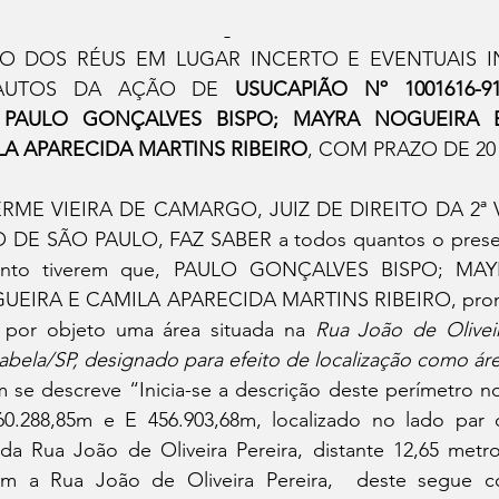
tatuba
Especial
Agenda e Utilidade Pública
ÃO DOS RÉUS EM LUGAR INCERTO E EVENTUAIS IN
AUTOS DA AÇÃO DE 
USUCAPIÃO Nº 1001616-91.2
 
PAULO GONÇALVES BISPO; MAYRA NOGUEIRA BI
A APARECIDA MARTINS RIBEIRO
, COM PRAZO DE 20 
ME VIEIRA DE CAMARGO, JUIZ DE DIREITO DA 2ª V
DE SÃO PAULO, FAZ SABER a todos quantos o presente
ento tiverem que, PAULO GONÇALVES BISPO; MA
UEIRA E CAMILA APARECIDA MARTINS RIBEIRO, prom
por objeto uma área situada na 
Rua João de Oliveira
lhabela/SP, designado para efeito de localização como ár
m se descreve “Inicia-se a descrição deste perímetro n
0.288,85m e E 456.903,68m, localizado no lado par 
 da Rua João de Oliveira Pereira, distante 12,65 metr
 com a Rua João de Oliveira Pereira,  deste segue 