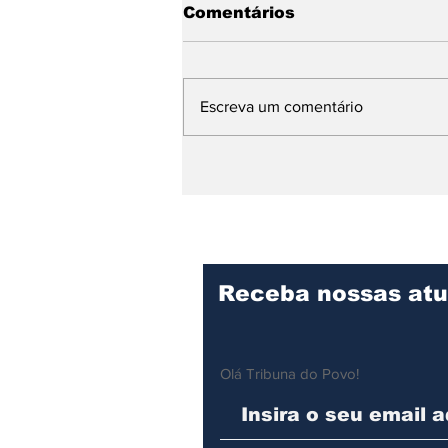
Comentários
Escreva um comentário
Única do Litoral Norte,
Panificação Escolar de
Ilhabela produz cerca
de 11 mil pães por dia
para a rede municipal
Receba nossas atu
Olá Tribuna do Povo!