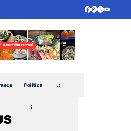
rança
Política
te
US