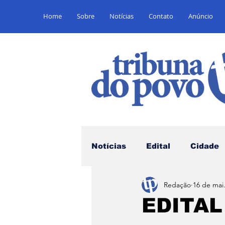
Home
Sobre
Notícias
Contato
Anúncio
Notícias
Edital
Cidade
Redação
16 de mai
Saúde
Educação
E
EDITAL