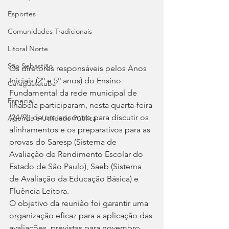
Esportes
Comunidades Tradicionais
Litoral Norte
São Sebastião
Os diretores responsáveis pelos Anos 
Iniciais (2º e 5º anos) do Ensino 
Caraguatatuba
Fundamental da rede municipal de 
Especial
Ilhabela participaram, nesta quarta-feira 
(24/9), de um encontro para discutir os 
Agenda e Utilidade Pública
alinhamentos e os preparativos para as 
provas do Saresp (Sistema de 
Avaliação de Rendimento Escolar do 
Estado de São Paulo), Saeb (Sistema 
de Avaliação da Educação Básica) e 
Fluência Leitora.
O objetivo da reunião foi garantir uma 
organização eficaz para a aplicação das 
avaliações, previstas para novembro, 