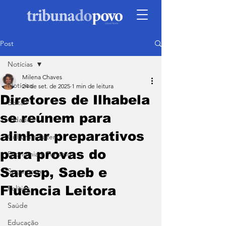
Post
Notícias
Milena Chaves
Notícias
24 de set. de 2025
1 min de leitura
Diretores de Ilhabela
Edital
se reúnem para
Cidade
alinhar preparativos
Cultura e Lazer
para provas do
Economia e Turismo
Saresp, Saeb e
Segurança
Fluência Leitora
Política
Saúde
Educação