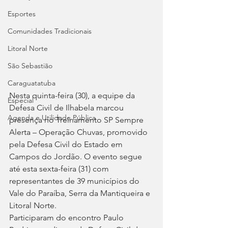
Esportes
Comunidades Tradicionais
Litoral Norte
São Sebastião
Caraguatatuba
Nesta quinta-feira (30), a equipe da 
Especial
Defesa Civil de Ilhabela marcou 
Agenda e Utilidade Pública
presença no Treinamento SP Sempre 
Alerta – Operação Chuvas, promovido 
pela Defesa Civil do Estado em 
Campos do Jordão. O evento segue 
até esta sexta-feira (31) com 
representantes de 39 municípios do 
Vale do Paraíba, Serra da Mantiqueira e 
Litoral Norte.
Participaram do encontro Paulo 