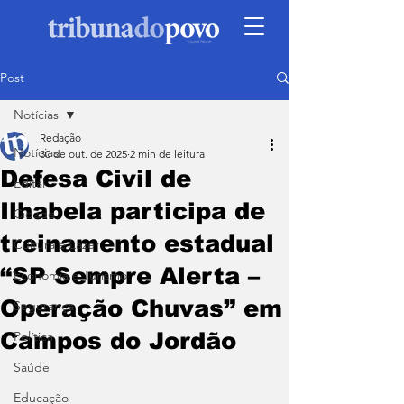
Post
Notícias
Redação
Notícias
30 de out. de 2025
2 min de leitura
Defesa Civil de
Edital
Ilhabela participa de
Cidade
treinamento estadual
Cultura e Lazer
“SP Sempre Alerta –
Economia e Turismo
Operação Chuvas” em
Segurança
Campos do Jordão
Política
Saúde
Educação