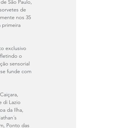
e de São Paulo, 
sorvetes de 
amente nos 35 
 primeira 
to exclusivo 
efletindo o 
ção sensorial 
 se funde com 
Caiçara, 
 di Lazio 
oa da Ilha, 
athan´s 
um, Ponto das 