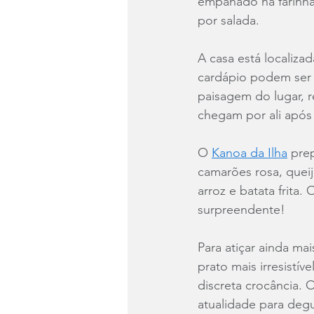
empanado na farinha 
por salada.
A casa está localiza
cardápio podem ser 
paisagem do lugar, r
chegam por ali após 
O 
Kanoa da Ilha
 prep
camarões rosa, queij
arroz e batata frita
surpreendente!
Para atiçar ainda ma
prato mais irresistí
discreta crocância.
atualidade para degu