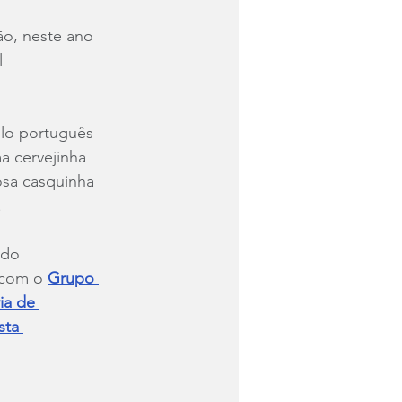
o, neste ano 
l 
ilo português 
a cervejinha 
osa casquinha 
.
ado 
 com o 
Grupo 
ia de 
sta 