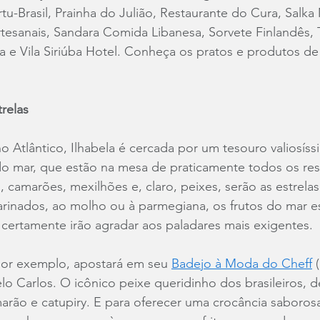
rtu-Brasil, Prainha do Julião, Restaurante do Cura, Salk
esanais, Sandara Comida Libanesa, Sorvete Finlandês, 
ia e Vila Siriúba Hotel. Conheça os pratos e produtos de
trelas
 Atlântico, Ilhabela é cercada por um tesouro valiosís
 do mar, que estão na mesa de praticamente todos os res
, camarões, mexilhões e, claro, peixes, serão as estrelas 
arinados, ao molho ou à parmegiana, os frutos do mar e
 certamente irão agradar aos paladares mais exigentes.
por exemplo, apostará em seu 
Badejo à Moda do Cheff
 
lo Carlos. O icônico peixe queridinho dos brasileiros, d
ão e catupiry. E para oferecer uma crocância saborosa,