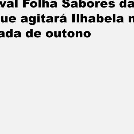
ival Folha Sabores d
tatuba
Especial
Agenda e Utilidade Pública
que agitará Ilhabela 
ada de outono