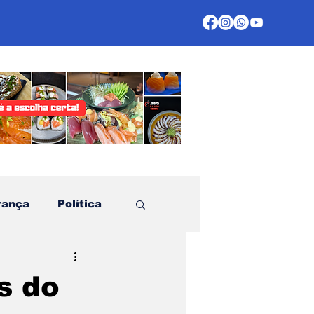
rança
Política
te
s do