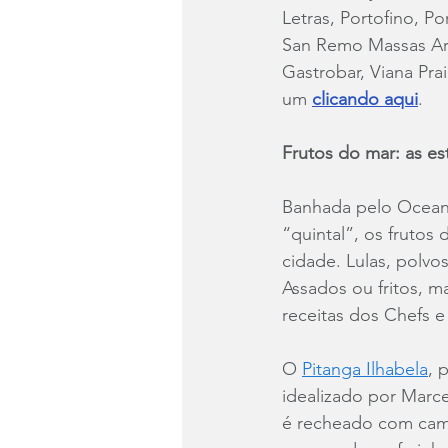
Letras, Portofino, Po
San Remo Massas Art
Gastrobar, Viana Pra
um 
clicando aqui
.
Frutos do mar: as es
Banhada pelo Oceano
“quintal”, os frutos
cidade. Lulas, polvos
Assados ou fritos, m
receitas dos Chefs e
O 
Pitanga Ilhabela
, 
idealizado por Marce
é recheado com camar