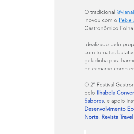
O tradicional 
@vianai
inovou com o 
Peixe
Gastronômico Folha |
Idealizado pelo pro
com tomates batatas 
geladinha para harmo
de camarão como ent
O 2º Festival Gastro
pelo 
Ilhabela Conven
Sabores
, e apoio ins
Desenvolvimento Ec
Norte
, 
Revista Travel 