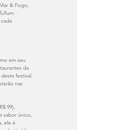
a Mar & Fogo, 
Tullum 
 cada 
simo em seu 
taurantes da 
deste festival. 
starão nas 
(R$ 99), 
e sabor único, 
 ele é 