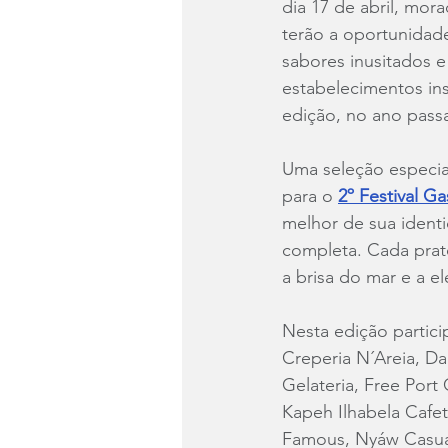
dia 17 de abril, mora
terão a oportunidade
sabores inusitados e
estabelecimentos ins
edição, no ano pass
Uma seleção especial
para o 
2º Festival G
melhor de sua identi
completa. Cada prat
a brisa do mar e a e
Nesta edição particip
Creperia N´Areia, Da
Gelateria, Free Port 
Kapeh Ilhabela Cafet
Famous, Nyáw Casual 