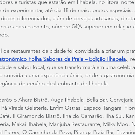
dores e turistas que estarão em Ilhabela, no litoral nort
 de experimentar, até dia 18 de maio, pratos especiais, 
 doces diferenciados, além de cervejas artesanais, diret
critos para o evento, número 54% superior em relação à
ado.
 de restaurantes da cidade foi convidada a criar um pra
astronômico Folha Sabores da Praia – Edição Ilhabela
,, r
dade e sabor local, que se transformará em uma celebra
o convida a uma experiência única, onde a gastronomia
legância do cenário deslumbrante de Ilhabela.
arão o Ahara Bistrô, Auga Ilhabela, Bella Bar, Cervejaria 
 Pá Virada Gelateria, Enfim Ostras, Espaço Tangará, Fiore
Café, Il Giramondo Bistrô, Ilha do Camarão, Ilha Sul, Kan
eria, Makai Ilhabela, Manjuba Restaurante, Milky Moo, N
Eatery, O Caminho da Pizza, Pìtanga Praia Bar, Pizzari