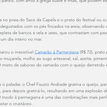
panko, com arroz à grega suave e fritas, que podem ser
da no praia do Saco da Capela e o prato do festival ou ou
degustados com os pés fincados na areia, observando 
epleta de barcos a vela e iates, que contrastam com pe
um dia inteiro no mar.
arou o irresistível 
Camarão à Parmegiana
 (R$ 72), prat
o muçarela, molho ao sugo artesanal, sal, azeite, piment
. O misto de sabores do camarão com o queijo derretido 
is o paladar, o Chef Fausto Andrade gratina o queijo, par
vel, para depois gratiná-lo, resultando em uma explosão d
 O modo à parmegiana é uma das combinações mais perfe
star o crustáceo.