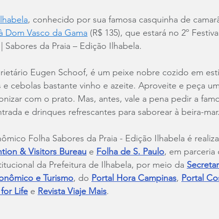
lhabela
, conhecido por sua famosa casquinha de camarã
 à Dom Vasco da Gama
 (R$ 135), que estará no 2º Festiva
 Sabores da Praia – Edição Ilhabela.
prietário Eugen Schoof, é um peixe nobre cozido em est
e cebolas bastante vinho e azeite. Aproveite e peça um
nizar com o prato. Mas, antes, vale a pena pedir a fam
rada e drinques refrescantes para saborear à beira-mar
nômico Folha Sabores da Praia - Edição Ilhabela é realiz
tion & Visitors Bureau
 e 
Folha de S. Paulo
, em parceria
titucional da Prefeitura de Ilhabela, por meio da 
Secretar
onômico e Turismo
, do 
Portal Hora Campinas
, 
Portal Co
for Life
 e 
Revista Viaje Mais
.