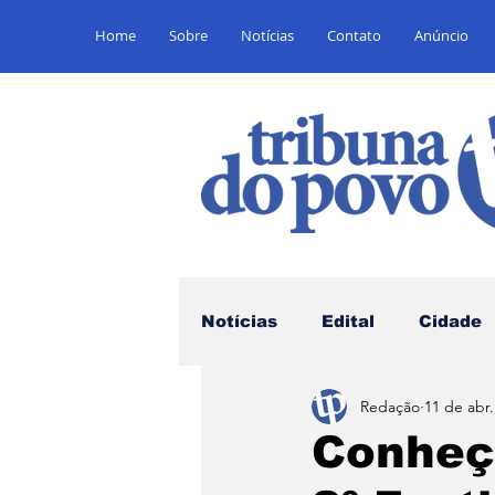
Home
Sobre
Notícias
Contato
Anúncio
Notícias
Edital
Cidade
Redação
11 de abr
Saúde
Educação
E
Conheça