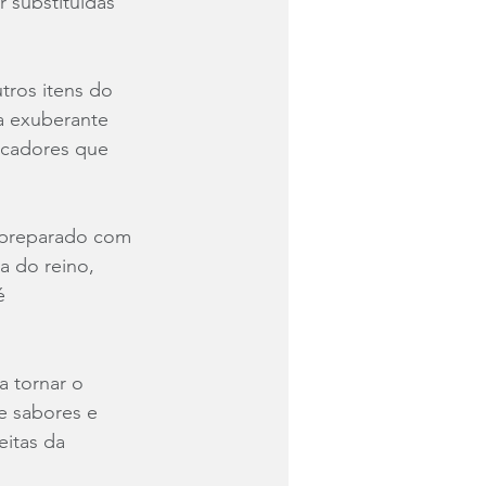
 substituídas 
tros itens do 
a exuberante 
scadores que 
o preparado com 
a do reino, 
é 
a tornar o 
e sabores e 
itas da 