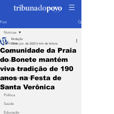
Post
Notícias
Redação
Notícias
23 de jun. de 2025
2 min de leitura
Comunidade da Praia
Edital
do Bonete mantém
Cidade
viva tradição de 190
Cultura e Lazer
anos na Festa de
Economia e Turismo
Santa Verônica
Segurança
Política
Saúde
Educação