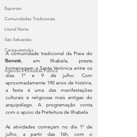
Esportes
Comunidades Tradicionais
Litoral Norte
São Sebastião
Caraguatatuba
A comunidade tradicional da Praia do 
Especial
Bonete, em Ilhabela, presta 
homenagem a Santa Verônica entre os 
Agenda e Utilidade Pública
dias 1º e 9 de julho. Com 
aproximadamente 190 anos de história, 
a festa é uma das manifestações 
culturais e religiosas mais antigas do 
arquipélago. A programação conta 
com o apoio da Prefeitura de Ilhabela.
As atividades começam no dia 1º de 
julho, a partir das 16h, com o 