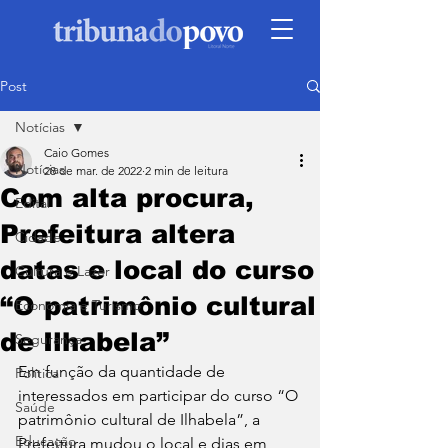
Post
Notícias
Caio Gomes
Notícias
28 de mar. de 2022
2 min de leitura
Com alta procura,
Edital
Prefeitura altera
Cidade
datas e local do curso
Cultura e Lazer
“O patrimônio cultural
Economia e Turismo
de Ilhabela”
Segurança
Em função da quantidade de 
Política
interessados em participar do curso “O 
Saúde
patrimônio cultural de Ilhabela”, a 
Educação
Prefeitura mudou o local e dias em 