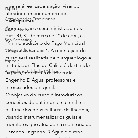
que será realizada a ação, visando 
Esportes
atender o maior número de 
Comunidades Tradicionais
participantes. 
Agora, o curso será ministrado nos 
Litoral Norte
dias 30, 31 de março e 1° de abril, às 
São Sebastião
19h, no auditório do Paço Municipal 
Caraguatatuba
“Pasquale Colucci”. A orientação do 
curso será realizada pelo arqueólogo e 
Especial
historiador, Plácido Cali, e é destinado 
Agenda e Utilidade Pública
a guias, monitores da Fazenda 
Engenho D’Água, professores e 
interessados em geral. 
O objetivo do curso é introduzir os 
conceitos de patrimônio cultural e a 
história dos bens culturais de Ilhabela, 
visando instrumentalizar os guias e 
monitores que atuarão na monitoria da 
Fazenda Engenho D’Água e outros 