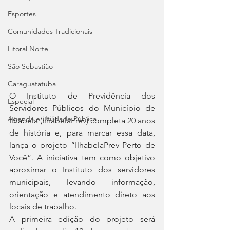
Esportes
Comunidades Tradicionais
Litoral Norte
São Sebastião
Caraguatatuba
O Instituto de Previdência dos 
Especial
Servidores Públicos do Município de 
Agenda e Utilidade Pública
Ilhabela (IlhabelaPrev) completa 20 anos 
de história e, para marcar essa data, 
lança o projeto “IlhabelaPrev Perto de 
Você”. A iniciativa tem como objetivo 
aproximar o Instituto dos servidores 
municipais, levando informação, 
orientação e atendimento direto aos 
locais de trabalho.
A primeira edição do projeto será 