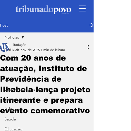
Post
Notícias
Redação
Notícias
7 de nov. de 2025
1 min de leitura
Com 20 anos de
Edital
atuação, Instituto de
Cidade
Previdência de
Cultura e Lazer
Ilhabela lança projeto
Economia e Turismo
itinerante e prepara
Segurança
evento comemorativo
Política
Saúde
Educação