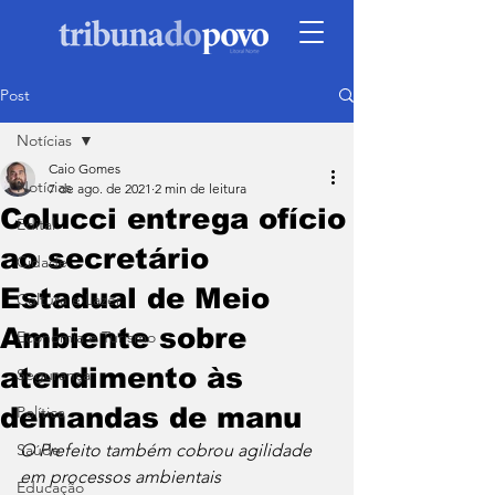
Post
Notícias
Caio Gomes
Notícias
7 de ago. de 2021
2 min de leitura
Colucci entrega ofício
Edital
ao secretário
Cidade
Estadual de Meio
Cultura e Lazer
Ambiente sobre
Economia e Turismo
atendimento às
Segurança
demandas de manu
Política
Saúde
O Prefeito também cobrou agilidade 
em processos ambientais
Educação