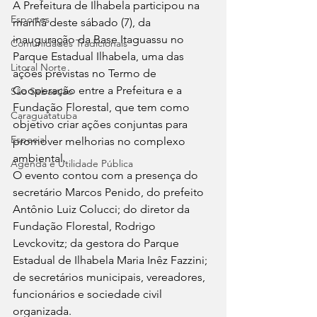
A Prefeitura de Ilhabela participou na 
Esportes
manhã deste sábado (7), da 
inauguração da Base Itaguassu no 
Comunidades Tradicionais
Parque Estadual Ilhabela, uma das 
Litoral Norte
ações previstas no Termo de 
Cooperação entre a Prefeitura e a 
São Sebastião
Fundação Florestal, que tem como 
Caraguatatuba
objetivo criar ações conjuntas para 
Especial
promover melhorias no complexo 
ambiental.  
Agenda e Utilidade Pública
O evento contou com a presença do 
secretário Marcos Penido, do prefeito 
Antônio Luiz Colucci; do diretor da 
Fundação Florestal, Rodrigo 
Levckovitz; da gestora do Parque 
Estadual de Ilhabela Maria Inêz Fazzini; 
de secretários municipais, vereadores, 
funcionários e sociedade civil 
organizada. 