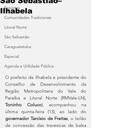
São Sebastião–
Esportes
Ilhabela
Comunidades Tradicionais
Litoral Norte
São Sebastião
Caraguatatuba
Especial
Agenda e Utilidade Pública
O prefeito de Ilhabela e presidente do 
Conselho de Desenvolvimento da 
Região Metropolitana do Vale do 
Paraíba e Litoral Norte (RMVale-LN), 
Toninho Colucci
, acompanhou na 
última quinta-feira (13), ao lado do 
governador Tarcísio de Freitas
, o leilão 
de concessão das travessias de balsa 