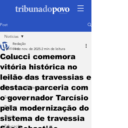
Post
Notícias
Redação
Notícias
14 de nov. de 2025
2 min de leitura
Colucci comemora
Edital
vitória histórica no
Cidade
leilão das travessias e
Cultura e Lazer
destaca parceria com
Economia e Turismo
o governador Tarcísio
Segurança
pela modernização do
Política
Saúde
sistema de travessia
Educação