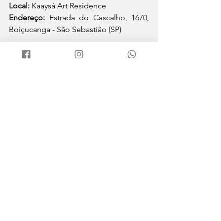
Local:
 Kaaysá Art Residence
Endereço: 
Estrada do Cascalho, 1670, 
Boiçucanga - São Sebastião (SP)
Teatro: 
Abertura de processo do 
espetáculo “Inteligência Artificial, 
Burrice Natural… Cada Coisa Pelo Seu 
Nome!”, do Circo Navegador
Data: 
14/05 (quarta-feira)
Horário:
 11h
Valor: 
Gratuito
Reservas: 
Whatsapp (12) 2101-8249 
Local:
 Espaço Cultural Circo Navegador
Endereço: 
Rua Pref. Mansueto Pierotti, 
826, Vila Amélia - São Sebastião (SP) 
Oficina: 
“O Riso”, com Luciano Draetta
Data: 
15/05 (quinta-feira)
Horário:
 19h