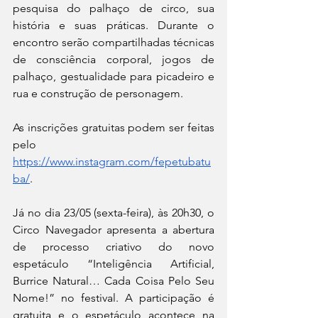
pesquisa do palhaço de circo, sua 
história e suas práticas. Durante o 
encontro serão compartilhadas técnicas 
de consciência corporal, jogos de 
palhaço, gestualidade para picadeiro e 
rua e construção de personagem.
As inscrições gratuitas podem ser feitas 
pelo 
https://www.instagram.com/fepetubatu
ba/
.
Já no dia 23/05 (sexta-feira), às 20h30, o 
Circo Navegador apresenta a abertura 
de processo criativo do novo 
espetáculo “Inteligência Artificial, 
Burrice Natural… Cada Coisa Pelo Seu 
Nome!” no festival. A participação é 
gratuita e o espetáculo acontece na 