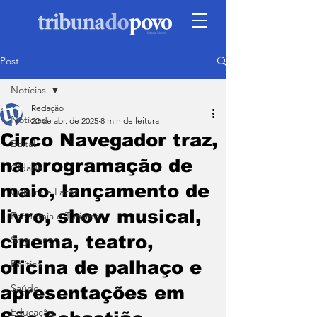
Post
Notícias
Redação
Notícias
22 de abr. de 2025
8 min de leitura
Circo Navegador traz,
Edital
na programação de
Cidade
maio, lançamento de
Cultura e Lazer
livro, show musical,
Economia e Turismo
cinema, teatro,
Segurança
oficina de palhaço e
Política
Saúde
apresentações em
Educação