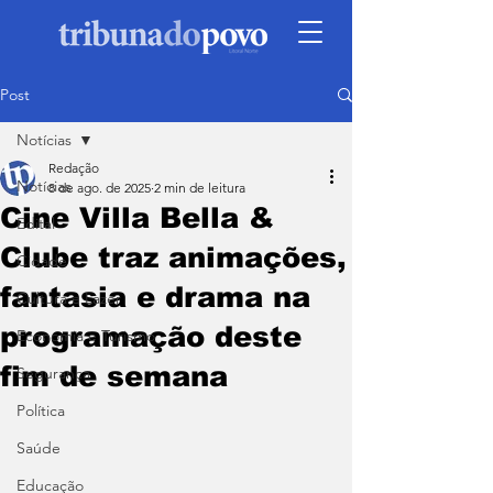
Post
Notícias
Redação
Notícias
8 de ago. de 2025
2 min de leitura
Cine Villa Bella &
Edital
Clube traz animações,
Cidade
fantasia e drama na
Cultura e Lazer
programação deste
Economia e Turismo
fim de semana
Segurança
Política
Saúde
Educação