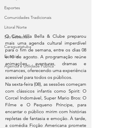
Esportes
Comunidades Tradicionais
Litoral Norte
O Cine Villa Bella & Clube preparou 
São Sebastião
mais uma agenda cultural imperdível 
Caraguatatuba
para o fim de semana, entre os dias 08 
Especial
e 10 de agosto. A programação reúne 
animações, aventuras, dramas e 
Agenda e Utilidade Pública
romances, oferecendo uma experiência 
acessível para todos os públicos.
Na sexta-feira (08), as sessões começam 
com clássicos infantis como Spirit: O 
Corcel Indomável, Super Mario Bros: O 
Filme e O Pequeno Príncipe, para 
encantar o público mirim com histórias 
repletas de fantasia e emoção. À tarde, 
a comédia Ficção Americana promete 