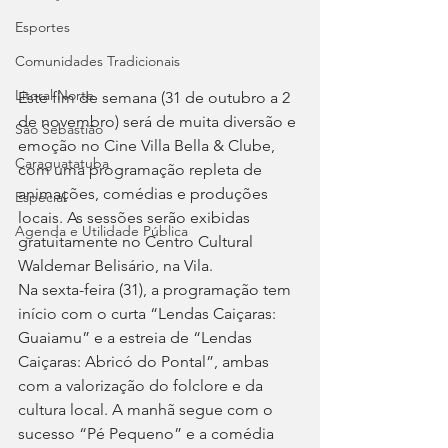
Esportes
Comunidades Tradicionais
Litoral Norte
Este fim de semana (31 de outubro a 2 
de novembro) será de muita diversão e 
São Sebastião
emoção no Cine Villa Bella & Clube, 
Caraguatatuba
com uma programação repleta de 
animações, comédias e produções 
Especial
locais. As sessões serão exibidas 
Agenda e Utilidade Pública
gratuitamente no Centro Cultural 
Waldemar Belisário, na Vila.
Na sexta-feira (31), a programação tem 
início com o curta “Lendas Caiçaras: 
Guaiamu” e a estreia de “Lendas 
Caiçaras: Abricó do Pontal”, ambas 
com a valorização do folclore e da 
cultura local. A manhã segue com o 
sucesso “Pé Pequeno” e a comédia 