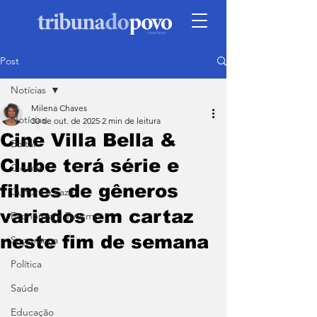
Post
Notícias
Milena Chaves
Notícias
30 de out. de 2025
2 min de leitura
Cine Villa Bella &
Edital
Clube terá série e
Cidade
filmes de gêneros
Cultura e Lazer
variados em cartaz
Economia e Turismo
neste fim de semana
Segurança
Política
Saúde
Educação