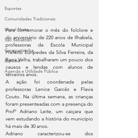
Esportes
Comunidades Tradicionais
Litoral Norte
Para comemorar o mês do folclore e 
do aniversário de 220 anos de Ilhabela, 
São Sebastião
professoras da Escola Municipal 
Caraguatatuba
Prefeito Eurípedes da Silva Ferreira, da 
Barra Velha, trabalharam um pouco dos 
Especial
causos e lendas com alunos de 
Agenda e Utilidade Pública
terceiros anos.
A ação foi coordenada pelas 
professoras Lenice Garcêz e Flavia 
Couto. Na última semana, as crianças 
foram presenteadas com a presença do 
Profº Adriano Leite, um caiçara que 
vem estudando a história do município 
há mais de 30 anos.
Adriano caracterizou-se dos 