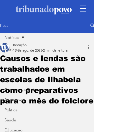
Post
Notícias
Redação
Notícias
18 de ago. de 2025
2 min de leitura
Causos e lendas são
Edital
trabalhados em
Cidade
escolas de Ilhabela
Cultura e Lazer
como preparativos
Economia e Turismo
para o mês do folclore
Segurança
Política
Saúde
Educação