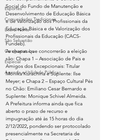
Social do Fundo de Manutenção e 
Esportes
Desenvolvimento de Educação Básica 
Comunidades Tradicionais
e de Valorização dos Profissionais da 
Educação Básica e de Valorização dos 
Litoral Norte
Profissionais da Educação (CACS-
São Sebastião
Fundeb).
Caraguatatuba
As chapas que concorrerão a eleição 
são: Chapa 1 – Associação de Pais e 
Especial
Amigos dos Excepcionais: Titular 
Agenda e Utilidade Pública
Monika Kurachina e Suplente: Ilse 
Meyer; e Chapa 2 – Espaço Cultural Pés 
no Chão: Emiliano Cesar Bernardo e 
Suplente: Monique Schivel Almeida.
A Prefeitura informa ainda que fica 
aberto o prazo de recurso e 
impugnação até às 15 horas do dia 
2/12/2022
, 
pondendo ser protocolado 
presencialmente na Secretaria de 