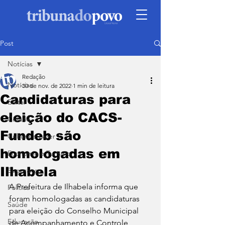
Post
Notícias
Redação
Notícias
30 de nov. de 2022
1 min de leitura
Candidaturas para
Edital
eleição do CACS-
Cidade
Fundeb são
Cultura e Lazer
homologadas em
Economia e Turismo
Ilhabela
Segurança
A Prefeitura de Ilhabela informa que 
Política
foram homologadas as candidaturas 
Saúde
para eleição do Conselho Municipal 
Educação
de Acompanhamento e Controle 