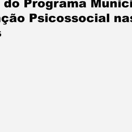
 do Programa Munic
tatuba
Especial
Agenda e Utilidade Pública
ção Psicossocial na
s