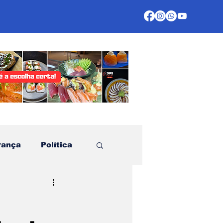
rança
Política
te