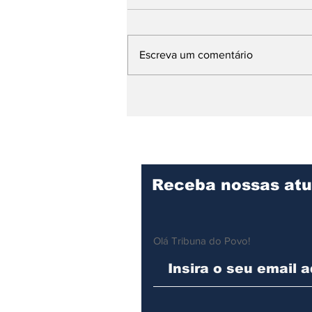
Escreva um comentário
Hospital Mário Covas Jr.
consolida excelência no
cuidado e recebe visita
técnica de
especialistas
Receba nossas atu
Olá Tribuna do Povo!