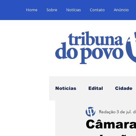
Home
Sobre
Notícias
Contato
Anúncio
Notícias
Edital
Cidade
Redação
3 de jul. 
Saúde
Educação
E
Câmara 