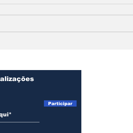
SUB-16 DE ILHABELA
Col
CONQUISTA O TÍTULO
cha
DA FINAL BRONZE NA
par
63ª COPA FUTUROS
pro
CRAQUES
Mat
alizações
Participar