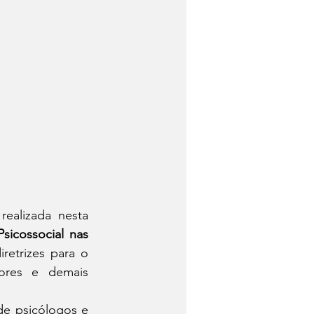
ealizada nesta 
icossocial nas 
retrizes para o 
ores e demais 
de psicólogos e 