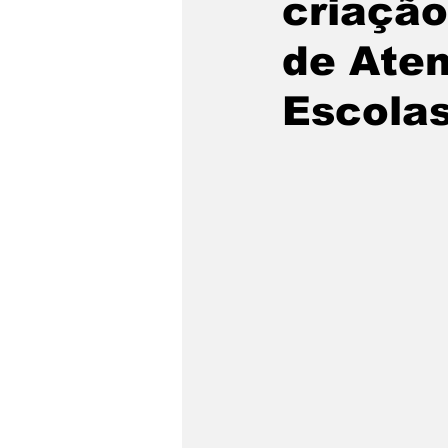
criação
São Sebastião
Caragua
de Aten
Escola