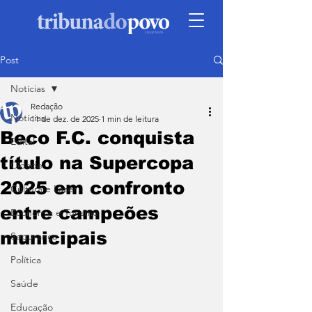
Post
Notícias
Redação
Notícias
11 de dez. de 2025
1 min de leitura
Beco F.C. conquista
Edital
título na Supercopa
Cidade
2025 em confronto
Cultura e Lazer
entre campeões
Economia e Turismo
municipais
Segurança
Política
Saúde
Educação