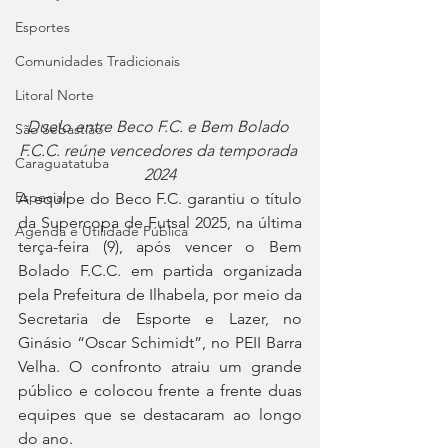
Esportes
Comunidades Tradicionais
Litoral Norte
Duelo entre Beco F.C. e Bem Bolado 
São Sebastião
F.C.C. reúne vencedores da temporada 
Caraguatatuba
2024
Especial
A equipe do Beco F.C. garantiu o título 
da Supercopa de Futsal 2025, na última 
Agenda e Utilidade Pública
terça-feira (9), após vencer o Bem 
Bolado F.C.C. em partida organizada 
pela Prefeitura de Ilhabela, por meio da 
Secretaria de Esporte e Lazer, no 
Ginásio “Oscar Schimidt”, no PEII Barra 
Velha. O confronto atraiu um grande 
público e colocou frente a frente duas 
equipes que se destacaram ao longo 
do ano.