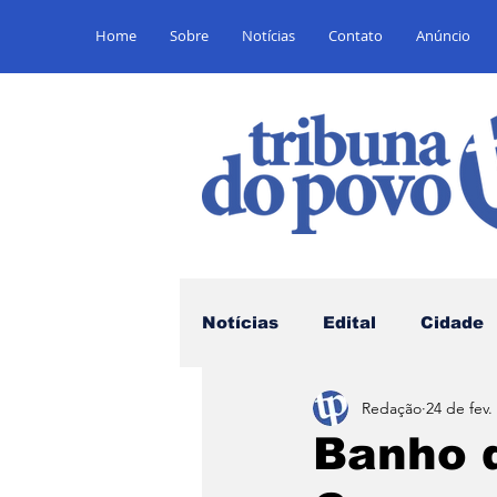
Home
Sobre
Notícias
Contato
Anúncio
Notícias
Edital
Cidade
Redação
24 de fev.
Saúde
Educação
E
Banho 