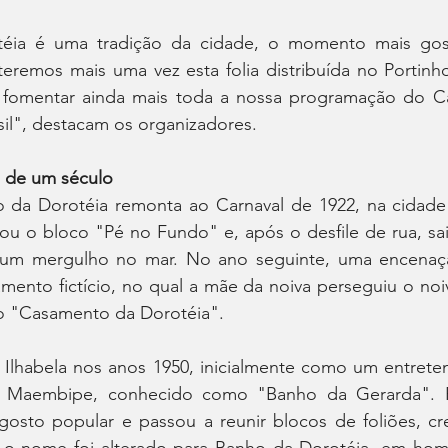
éia é uma tradição da cidade, o momento mais gos
teremos mais uma vez esta folia distribuída no Portinho
 fomentar ainda mais toda a nossa programação do Car
sil", destacam os organizadores.
s de um século
 da Dorotéia remonta ao Carnaval de 1922, na cidade
ou o bloco "Pé no Fundo" e, após o desfile de rua, sai
um mergulho no mar. No ano seguinte, uma encenação
mento fictício, no qual a mãe da noiva perseguiu o noi
o "Casamento da Dorotéia".
 Ilhabela nos anos 1950, inicialmente como um entreten
 Maembipe, conhecido como "Banho da Gerarda". R
 gosto popular e passou a reunir blocos de foliões, cr