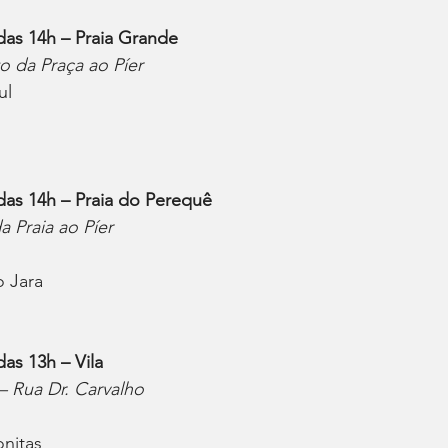
 das 14h – Praia Grande
to da Praça ao Píer
ul
 das 14h – Praia do Perequê
a Praia ao Píer
o Jara
das 13h – Vila
– Rua Dr. Carvalho
onitas