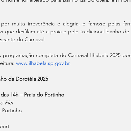
o nome foi alterado para Banho da Dorotéia, em hom
por muita irreverência e alegria, é famoso pelas fant
 que desfilam até a praia e pelo tradicional banho de 
scante do Carnaval.
 programação completa do Carnaval Ilhabela 2025 pode
eitura: 
www.ilhabela.sp.gov.br
.
ho da Dorotéia 2025
 das 14h – Praia do Portinho
o Píer
o Portinho
court