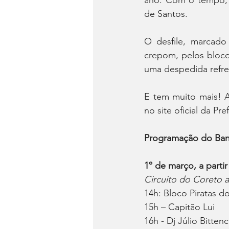
ano. Com o tempo, 
de Santos.
O desfile, marcado 
crepom, pelos blocos
uma despedida refre
E tem muito mais! A
no site oficial da Pref
Programação do Ban
1º de março, a partir
Circuito do Coreto a
14h: Bloco Piratas d
15h – Capitão Lui
16h - Dj Júlio Bitten