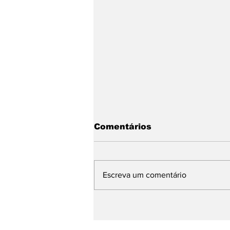
Comentários
Escreva um comentário
Escolas de samba de
Ilhabela realizam ensaio
técnico nesta quarta-