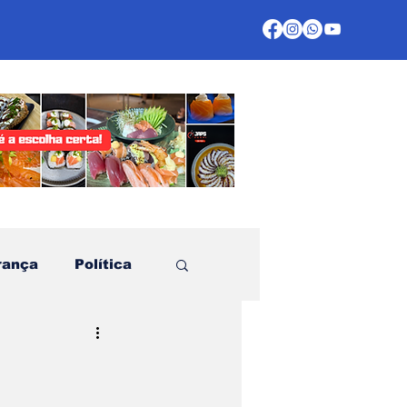
rança
Política
te