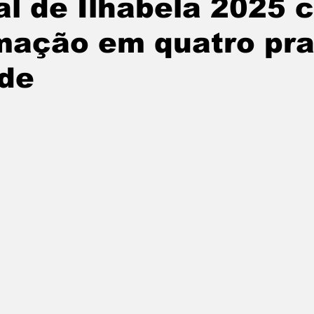
l de Ilhabela 2025 
tatuba
Especial
Agenda e Utilidade Pública
mação em quatro pra
ade