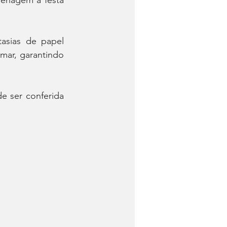
enagem à festa 
asias de papel 
mar, garantindo 
 ser conferida 