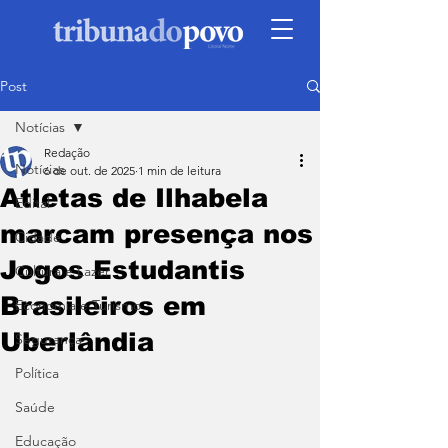
Post
Notícias
Redação
Notícias
6 de out. de 2025
1 min de leitura
Atletas de Ilhabela
Edital
marcam presença nos
Cidade
Jogos Estudantis
Cultura e Lazer
Brasileiros em
Economia e Turismo
Uberlândia
Segurança
Política
Saúde
Educação