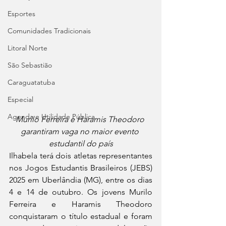
Esportes
Comunidades Tradicionais
Litoral Norte
São Sebastião
Caraguatatuba
Especial
Agenda e Utilidade Pública
Murilo Ferreira e Haramis Theodoro 
garantiram vaga no maior evento 
estudantil do país
Ilhabela terá dois atletas representantes 
nos Jogos Estudantis Brasileiros (JEBS) 
2025 em Uberlândia (MG), entre os dias 
4 e 14 de outubro. Os jovens Murilo 
Ferreira e Haramis Theodoro 
conquistaram o título estadual e foram 