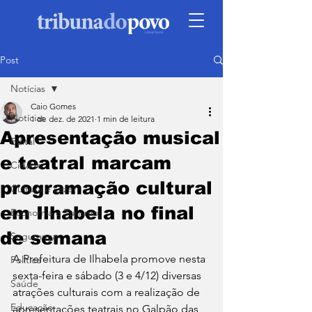
Post
Notícias
Caio Gomes
Notícias
1 de dez. de 2021
1 min de leitura
Apresentação musical
Edital
e teatral marcam
Cidade
programação cultural
Cultura e Lazer
em Ilhabela no final
Economia e Turismo
de semana
Segurança
A Prefeitura de Ilhabela promove nesta 
Política
sexta-feira e sábado (3 e 4/12) diversas 
Saúde
atrações culturais com a realização de 
Educação
apresentações teatrais no Galpão das 