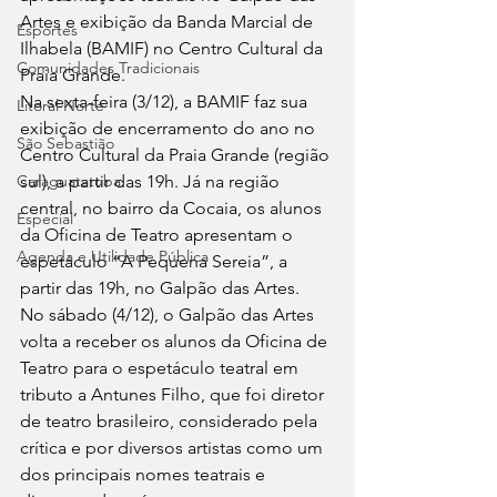
Artes e exibição da Banda Marcial de 
Esportes
Ilhabela (BAMIF) no Centro Cultural da 
Comunidades Tradicionais
Praia Grande. 
Na sexta-feira (3/12), a BAMIF faz sua 
Litoral Norte
exibição de encerramento do ano no 
São Sebastião
Centro Cultural da Praia Grande (região 
Caraguatatuba
sul), a partir das 19h. Já na região 
central, no bairro da Cocaia, os alunos 
Especial
da Oficina de Teatro apresentam o 
Agenda e Utilidade Pública
espetáculo “A Pequena Sereia”, a 
partir das 19h, no Galpão das Artes. 
No sábado (4/12), o Galpão das Artes 
volta a receber os alunos da Oficina de 
Teatro para o espetáculo teatral em 
tributo a Antunes Filho, que foi diretor 
de teatro brasileiro, considerado pela 
crítica e por diversos artistas como um 
dos principais nomes teatrais e 