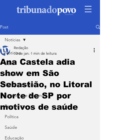
Post
Notícias
Redação
Notícias
10 de jan.
1 min de leitura
Ana Castela adia
Edital
show em São
Cidade
Sebastião, no Litoral
Cultura e Lazer
Norte de SP por
Economia e Turismo
motivos de saúde
Segurança
Política
Saúde
Educação