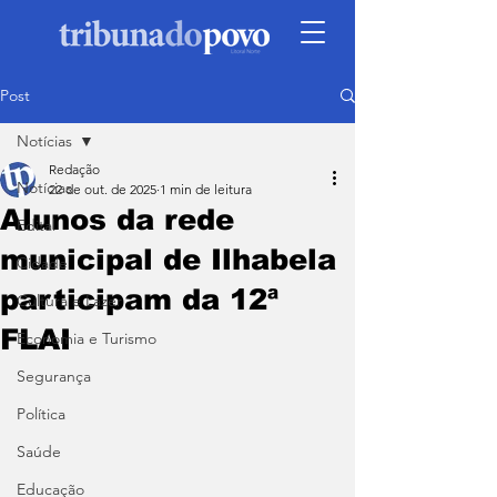
Post
Notícias
Redação
Notícias
22 de out. de 2025
1 min de leitura
Alunos da rede
Edital
municipal de Ilhabela
Cidade
participam da 12ª
Cultura e Lazer
FLAI
Economia e Turismo
Segurança
Política
Saúde
Educação