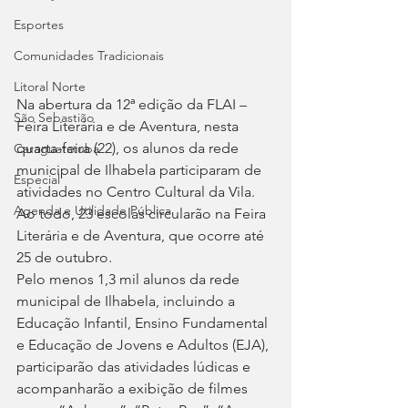
Esportes
Comunidades Tradicionais
Litoral Norte
Na abertura da 12ª edição da FLAI – 
São Sebastião
Feira Literária e de Aventura, nesta 
quarta-feira (22), os alunos da rede 
Caraguatatuba
municipal de Ilhabela participaram de 
Especial
atividades no Centro Cultural da Vila.
Agenda e Utilidade Pública
Ao todo, 23 escolas circularão na Feira 
Literária e de Aventura, que ocorre até 
25 de outubro.
Pelo menos 1,3 mil alunos da rede 
municipal de Ilhabela, incluindo a 
Educação Infantil, Ensino Fundamental 
e Educação de Jovens e Adultos (EJA), 
participarão das atividades lúdicas e 
acompanharão a exibição de filmes 