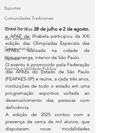
Esportes
Comunidades Tradicionais
Litoral Norte
Entre os dias 
28 de julho e 2 de agosto
, 
a APAE de Ilhabela participou da XXI 
São Sebastião
edição das Olimpíadas Especiais das 
Caraguatatuba
APAEs, realizada na cidade de 
Votuporanga, interior de São Paulo.
Especial
O evento é promovido pela Federação 
Agenda e Utilidade Pública
das APAEs do Estado de São Paulo 
(FEAPAES-SP) e reúne, a cada três anos, 
instituições de todo o estado em uma 
programação esportiva voltada ao 
desenvolvimento das pessoas com 
deficiência.
A edição de 2025 contou com a 
presença de cerca de mil alunos, que 
disputaram nove modalidades 