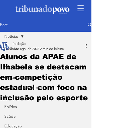
Post
Notícias
Redação
Notícias
5 de ago. de 2025
2 min de leitura
Alunos da APAE de
Edital
Ilhabela se destacam
Cidade
em competição
Cultura e Lazer
estadual com foco na
Economia e Turismo
inclusão pelo esporte
Segurança
Política
Saúde
Educação