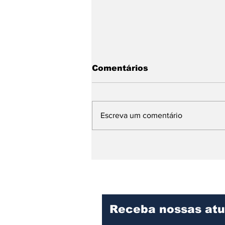
Comentários
Escreva um comentário
Prefeitura de Ilhabela
reforça prazo para
inscrições no Programa
Bolsa de Estudos até 28
de fevereiro
Receba nossas atu