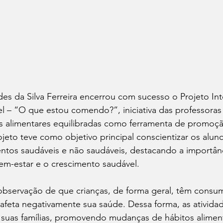
des da Silva Ferreira encerrou com sucesso o Projeto Int
 – “O que estou comendo?”, iniciativa das professoras 
s alimentares equilibradas como ferramenta de promoç
ojeto teve como objetivo principal conscientizar os alun
entos saudáveis e não saudáveis, destacando a importân
bem-estar e o crescimento saudável.
 observação de que crianças, de forma geral, têm consu
afeta negativamente sua saúde. Dessa forma, as ativida
 suas famílias, promovendo mudanças de hábitos aliment