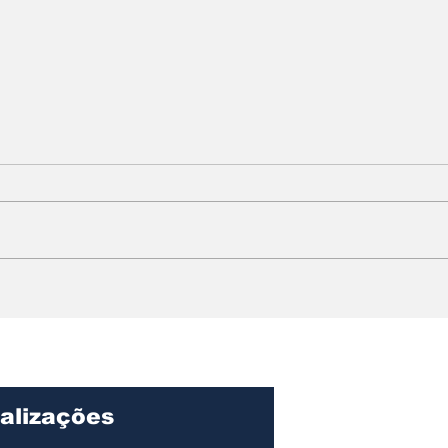
Prefeito Toninho
Pref
Colucci recepciona
inic
alunos no primeiro dia
kits
de aula da rede
par
municipal de Ilhabela
pro
mun
alizações