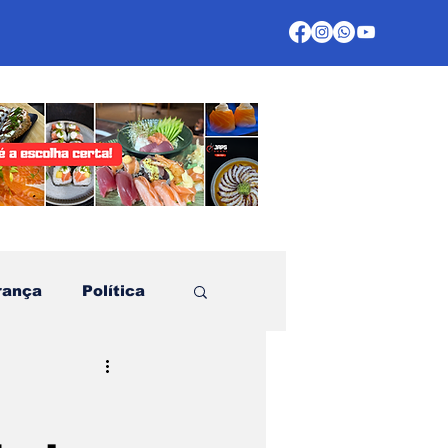
rança
Política
te