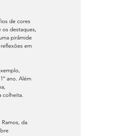
ios de cores 
re os destaques, 
uma pirâmide 
 reflexões em 
exemplo, 
 1º ano. Além 
a, 
 colheita.
a Ramos, da 
bre 