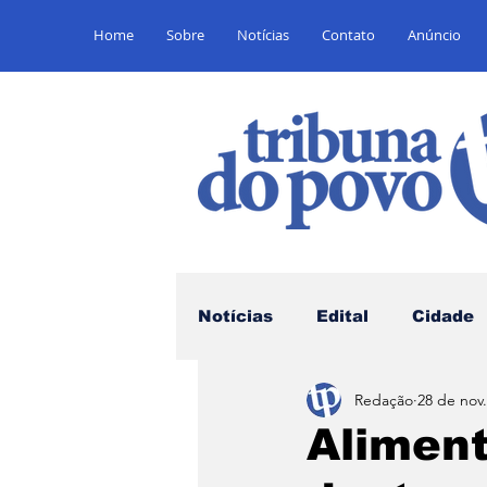
Home
Sobre
Notícias
Contato
Anúncio
Notícias
Edital
Cidade
Redação
28 de nov
Saúde
Educação
E
Alimen