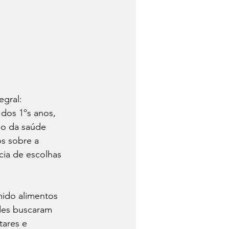
egral: 
dos 1ºs anos, 
ão da saúde 
os sobre a 
cia de escolhas 
mido alimentos 
des buscaram 
ares e 