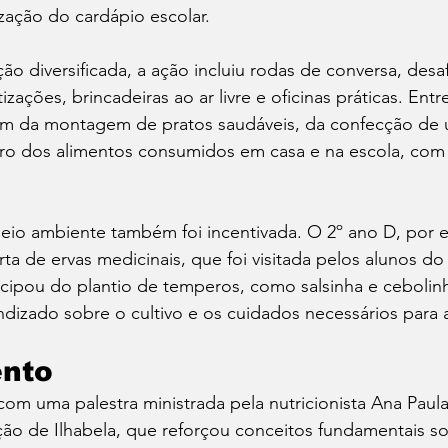
ização do cardápio escolar.
diversificada, a ação incluiu rodas de conversa, desaf
zações, brincadeiras ao ar livre e oficinas práticas. Ent
ram da montagem de pratos saudáveis, da confecção de 
stro dos alimentos consumidos em casa e na escola, com
eio ambiente também foi incentivada. O 2º ano D, por 
a de ervas medicinais, que foi visitada pelos alunos do
ticipou do plantio de temperos, como salsinha e cebolinh
izado sobre o cultivo e os cuidados necessários para a
nto
om uma palestra ministrada pela nutricionista Ana Paul
ão de Ilhabela, que reforçou conceitos fundamentais so