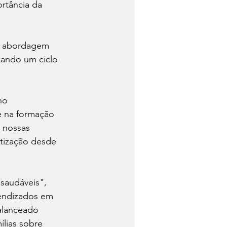
rtância da 
a abordagem 
riando um ciclo 
ho 
e na formação 
s nossas 
ntização desde 
 saudáveis", 
endizados em 
alanceado 
lias sobre 