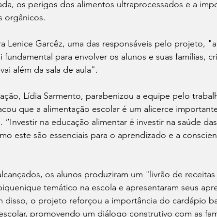
ada, os perigos dos alimentos ultraprocessados e a impo
s orgânicos.
a Lenice Garcêz, uma das responsáveis pelo projeto, "
foi fundamental para envolver os alunos e suas famílias, c
ai além da sala de aula".
ação, Lídia Sarmento, parabenizou a equipe pelo trabal
acou que a alimentação escolar é um alicerce important
. “Investir na educação alimentar é investir na saúde da
omo este são essenciais para o aprendizado e a conscie
alcançados, os alunos produziram um "livrão de receitas
piquenique temático na escola e apresentaram seus apr
 disso, o projeto reforçou a importância do cardápio b
escolar, promovendo um diálogo construtivo com as famí