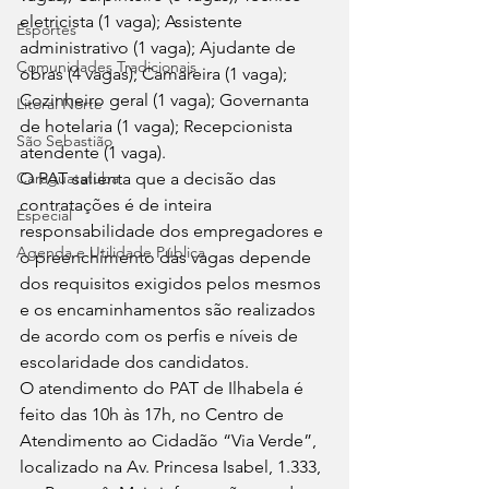
eletricista (1 vaga); Assistente 
Esportes
administrativo (1 vaga); Ajudante de 
Comunidades Tradicionais
obras (4 vagas); Camareira (1 vaga); 
Cozinheiro geral (1 vaga); Governanta 
Litoral Norte
de hotelaria (1 vaga); Recepcionista 
São Sebastião
atendente (1 vaga). 
Caraguatatuba
O PAT salienta que a decisão das 
contratações é de inteira 
Especial
responsabilidade dos empregadores e 
Agenda e Utilidade Pública
o preenchimento das vagas depende 
dos requisitos exigidos pelos mesmos 
e os encaminhamentos são realizados 
de acordo com os perfis e níveis de 
escolaridade dos candidatos. 
O atendimento do PAT de Ilhabela é 
feito das 10h às 17h, no Centro de 
Atendimento ao Cidadão “Via Verde”, 
localizado na Av. Princesa Isabel, 1.333, 