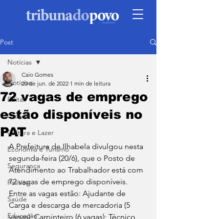
Post
Notícias
Caio Gomes
Notícias
20 de jun. de 2022
1 min de leitura
72 vagas de emprego
Edital
estão disponíveis no
Cidade
PAT
Cultura e Lazer
A Prefeitura de Ilhabela divulgou nesta 
Economia e Turismo
segunda-feira (20/6), que o Posto de 
Segurança
Atendimento ao Trabalhador está com 
72 vagas de emprego disponíveis. 
Política
Entre as vagas estão: Ajudante de 
Saúde
Carga e descarga de mercadoria (5 
Educação
vagas); Carpinteiro (6 vagas); Técnico 