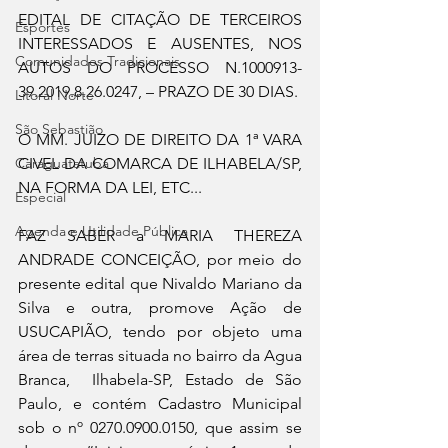
EDITAL DE CITAÇÃO DE TERCEIROS 
Esportes
INTERESSADOS E AUSENTES, NOS 
Comunidades Tradicionais
AUTOS DO PROCESSO N.1000913-
39.2019.8.26.0247, – PRAZO DE 30 DIAS.
Litoral Norte
São Sebastião
O MM. JUIZO DE DIREITO DA 1ª VARA 
Caraguatatuba
CIVEL DA COMARCA DE ILHABELA/SP, 
NA FORMA DA LEI, ETC...
Especial
Agenda e Utilidade Pública
FAZ SABER a MARIA THEREZA 
ANDRADE CONCEIÇÃO, por meio do 
presente edital que Nivaldo Mariano da 
Silva e outra, promove Ação de 
USUCAPIÃO, tendo por objeto uma 
área de terras situada no bairro da Agua 
Branca,  Ilhabela-SP, Estado de São 
Paulo, e contém Cadastro Municipal 
sob o nº 0270.0900.0150, que assim se 