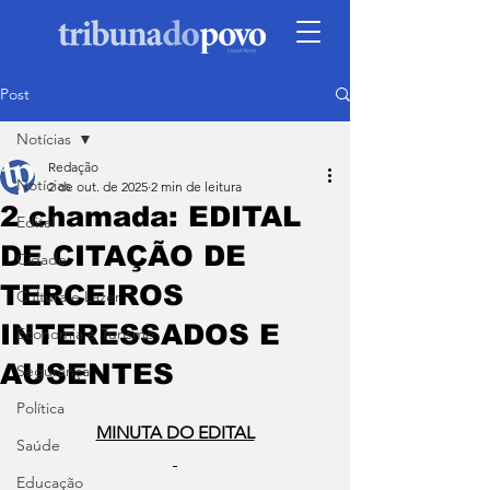
Post
Notícias
Redação
Notícias
2 de out. de 2025
2 min de leitura
2 chamada: EDITAL
Edital
DE CITAÇÃO DE
Cidade
TERCEIROS
Cultura e Lazer
INTERESSADOS E
Economia e Turismo
AUSENTES
Segurança
Política
MINUTA DO EDITAL
Saúde
Educação