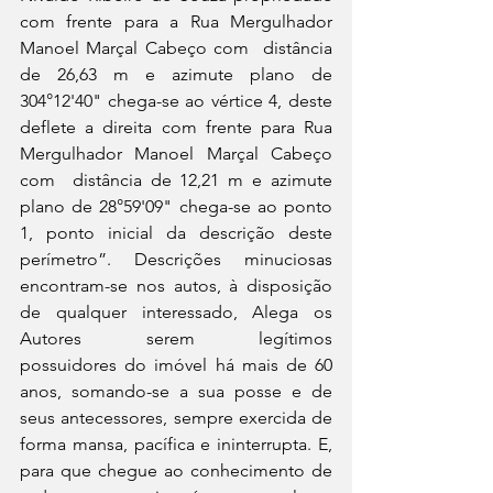
com frente para a Rua Mergulhador 
Manoel Marçal Cabeço com  distância 
de 26,63 m e azimute plano de 
304°12'40" chega-se ao vértice 4, deste 
deflete a direita com frente para Rua 
Mergulhador Manoel Marçal Cabeço 
com  distância de 12,21 m e azimute 
plano de 28°59'09" chega-se ao ponto 
1, ponto inicial da descrição deste 
perímetro”. Descrições minuciosas 
encontram-se nos autos, à disposição 
de qualquer interessado, Alega os 
Autores serem legítimos 
possuidores do imóvel há mais de 60 
anos, somando-se a sua posse e de 
seus antecessores, sempre exercida de 
forma mansa, pacífica e ininterrupta. E, 
para que chegue ao conhecimento de 