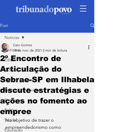
Post
Notícias
Caio Gomes
Notícias
18 de nov. de 2021
2 min de leitura
2º Encontro de
Edital
Articulação do
Cidade
Sebrae-SP em Ilhabela
Cultura e Lazer
discute estratégias e
Economia e Turismo
ações no fomento ao
Segurança
empree
Política
Saúde
No objetivo de trazer o 
empreendedorismo como 
Educação