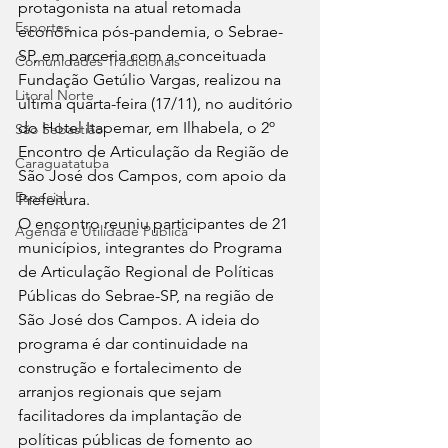
protagonista na atual retomada 
Esportes
econômica pós-pandemia, o Sebrae-
SP, em parceria com a conceituada 
Comunidades Tradicionais
Fundação Getúlio Vargas, realizou na 
Litoral Norte
última quarta-feira (17/11), no auditório 
do Hotel Itapemar, em Ilhabela, o 2º 
São Sebastião
Encontro de Articulação da Região de 
Caraguatatuba
São José dos Campos, com apoio da 
Especial
Prefeitura. 
O encontro reuniu participantes de 21 
Agenda e Utilidade Pública
municípios, integrantes do Programa 
de Articulação Regional de Políticas 
Públicas do Sebrae-SP, na região de 
São José dos Campos. A ideia do 
programa é dar continuidade na 
construção e fortalecimento de 
arranjos regionais que sejam 
facilitadores da implantação de 
políticas públicas de fomento ao 