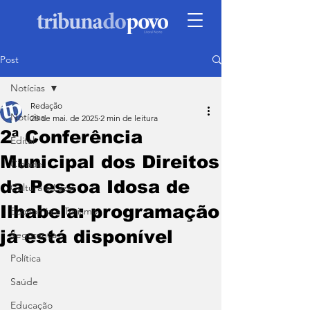
Post
Notícias
Redação
Notícias
28 de mai. de 2025
2 min de leitura
2ª Conferência
Edital
Municipal dos Direitos
Cidade
da Pessoa Idosa de
Cultura e Lazer
Ilhabela: programação
Economia e Turismo
já está disponível
Segurança
Política
Saúde
Educação