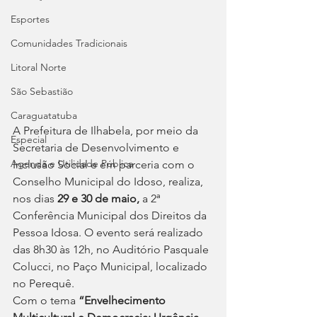
Esportes
Comunidades Tradicionais
Litoral Norte
São Sebastião
Caraguatatuba
A Prefeitura de Ilhabela, por meio da 
Especial
Secretaria de Desenvolvimento e 
Agenda e Utilidade Pública
Inclusão Social e em parceria com o 
Conselho Municipal do Idoso, realiza, 
nos dias 
29 e 30 de maio,
 a 2ª 
Conferência Municipal dos Direitos da 
Pessoa Idosa. O evento será realizado 
das 8h30 às 12h, no Auditório Pasquale 
Colucci, no Paço Municipal, localizado 
no Perequê.
Com o tema 
“Envelhecimento 